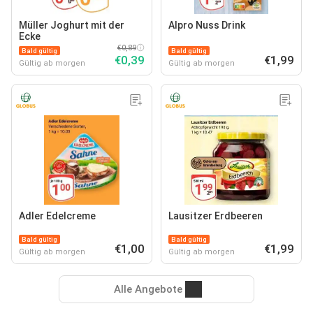
Müller Joghurt mit der
Alpro Nuss Drink
Ecke
€0,89
Bald gültig
Bald gültig
€0,39
€1,99
Gültig ab morgen
Gültig ab morgen
Adler Edelcreme
Lausitzer Erdbeeren
Bald gültig
Bald gültig
€1,00
€1,99
Gültig ab morgen
Gültig ab morgen
Alle Angebote