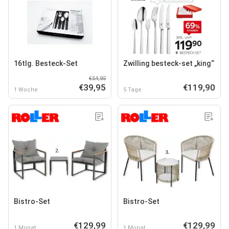
16tlg. Besteck-Set
Zwilling besteck-set „king“
€54,95
€39,95
€119,90
1 Woche
5 Tage
Bistro-Set
Bistro-Set
€129,99
€129,99
1 Monat
1 Monat