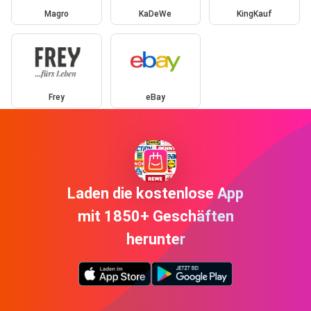
Magro
KaDeWe
KingKauf
Frey
eBay
Laden die kostenlose App
mit 1850+ Geschäften
herunter