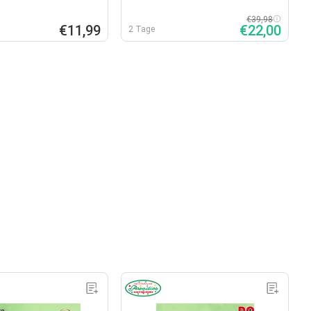
€39,98
€11,99
€22,00
2 Tage