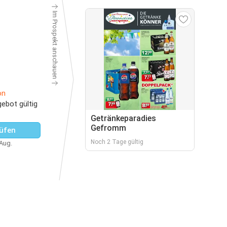
Im Prospekt anschauen
on
gebot gültig
Getränkeparadies
Gefromm
üfen
Noch 2 Tage gültig
 Aug.