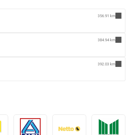
356.91 km
384.94 km
392.03 km