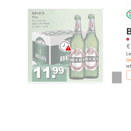
B
€
Le
Ge
is