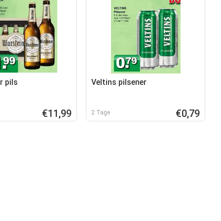
 pils
Veltins pilsener
€11,99
€0,79
2 Tage