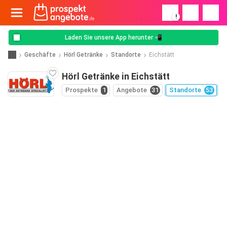
!
Laden Sie unsere App herunter 📲
Geschäfte
Hörl Getränke
Standorte
Eichstätt
Hörl Getränke in Eichstätt
Prospekte
1
Angebote
31
Standorte
53