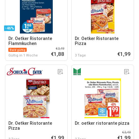
-46%
Dr. Oetker Ristorante
Dr. Oetker Ristorante
Flammkuchen
Pizza
€3,49
Bald gültig
€1,88
€1,99
Gültig in 1 Woche
3 Tage
Dr. Oetker Ristorante
Dr. oetker ristorante pizza
Pizza
€3,49
€1,99
€1,99