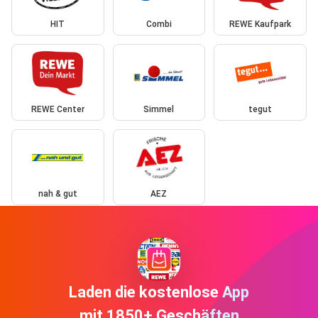
HIT
Combi
REWE Kaufpark
REWE Center
Simmel
tegut
nah & gut
AEZ
Laden die kostenlose App
mit 1850+ Geschäften