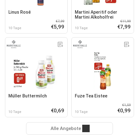
Linus Rosé
Martini Aperitif oder
Martini Alkoholfrei
€7,99
€11,99
€5,99
€7,99
10 Tage
10 Tage
Müller Buttermilch
Fuze Tea Eistee
€1,59
€0,69
€0,99
10 Tage
10 Tage
Alle Angebote