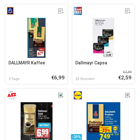
DALLMAYR Kaffee
Dallmayr Capsa
€2,89
€6,99
€2,59
3 Tage
23 Stunden
-25%