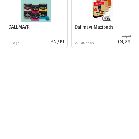
DALLMAYR
Dallmayr Maxipads
€3,79
€2,99
€3,29
2 Tage
23 Stunden