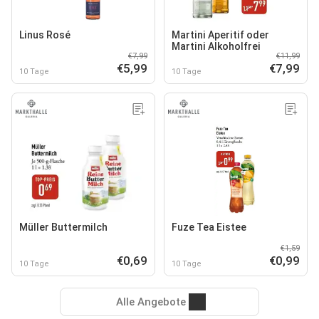
Linus Rosé
Martini Aperitif oder
Martini Alkoholfrei
€7,99
€11,99
€5,99
€7,99
10 Tage
10 Tage
Müller Buttermilch
Fuze Tea Eistee
€1,59
€0,69
€0,99
10 Tage
10 Tage
Alle Angebote