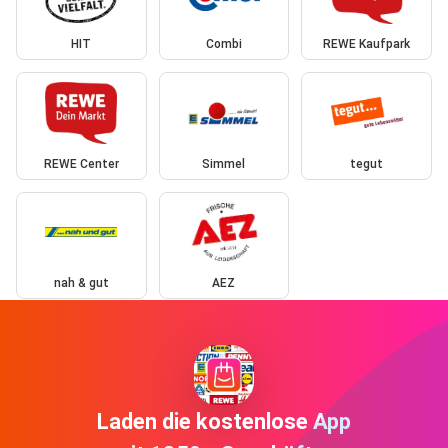
HIT
Combi
REWE Kaufpark
REWE Center
Simmel
tegut
nah & gut
AEZ
Laden die kostenlose App