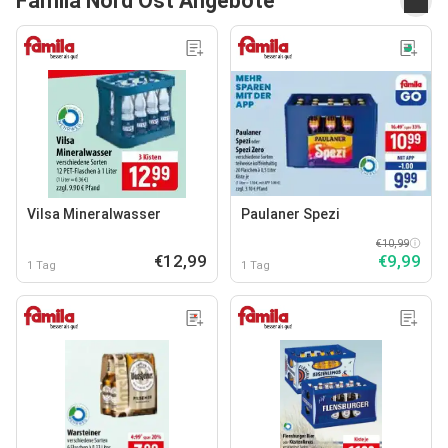
Famila Nord Ost Angebote
Vilsa Mineralwasser
Paulaner Spezi
€10,99
€12,99
€9,99
1 Tag
1 Tag