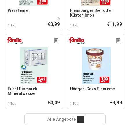
Warsteiner
Flensburger Bier oder
Küstenlimos
€3,99
€11,99
1 Tag
1 Tag
Fürst Bismarck
Häagen-Dazs Eiscreme
Mineralwasser
€4,49
€3,99
1 Tag
1 Tag
Alle Angebote