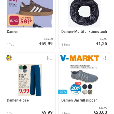
Damen
Damen-Multifunktionstuch
€69,99
€2,99
€59,99
€1,25
1 Tag
4 Tage
-33%
Damen-Hose
Damen Barfußslipper
€29,99
€9,99
€20,00
1 Tag
5 Tage