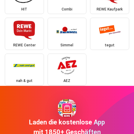
HIT
Combi
REWE Kaufpark
REWE Center
Simmel
tegut
nah & gut
AEZ
Laden die kostenlose App
mit 1850+ Geschäften