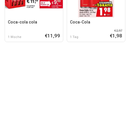
Coca-cola cola
Coca-Cola
€2,97
€11,99
€1,98
1 Woche
1 Tag