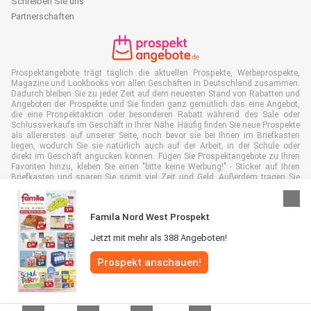
Schreiben Sie uns
Partnerschaften
Prospektangebote trägt täglich die aktuellen Prospekte, Werbeprospekte,
Magazine und Lookbooks von allen Geschäften in Deutschland zusammen.
Dadurch bleiben Sie zu jeder Zeit auf dem neuesten Stand von Rabatten und
Angeboten der Prospekte und Sie finden ganz gemütlich das eine Angebot,
die eine Prospektaktion oder besonderen Rabatt während des Sale oder
Schlussverkaufs im Geschäft in Ihrer Nähe. Häufig finden Sie neue Prospekte
als allererstes auf unserer Seite, noch bevor sie bei Ihnen im Briefkasten
liegen, wodurch Sie sie natürlich auch auf der Arbeit, in der Schule oder
direkt im Geschäft angucken können. Fügen Sie Prospektangebote zu Ihren
Favoriten hinzu, kleben Sie einen "bitte keine Werbung!" - Sticker auf Ihren
Briefkasten und sparen Sie somit viel Zeit und Geld. Außerdem tragen Sie
damit auch aktiv zur Papiermüll Reduktion bei, was gut für unsere Umwelt
ist.
Famila Nord West Prospekt
Jetzt mit mehr als 388 Angeboten!
Prospekt anschauen!
Alle Rechte vorbehalten © Prospektangebote.de 2026 |
Haftungsausschluss
|
Allgemeine Geschäftsbedingungen
|
Datenschutzerklärung
|
Cookie-
Richtlinie