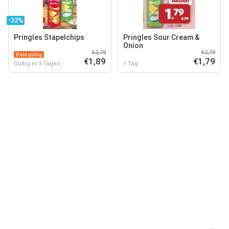
-32%
Pringles Stapelchips
Pringles Sour Cream &
Onion
€2,79
€2,79
Bald gültig
€1,89
€1,79
Gültig in 3 Tagen
1 Tag