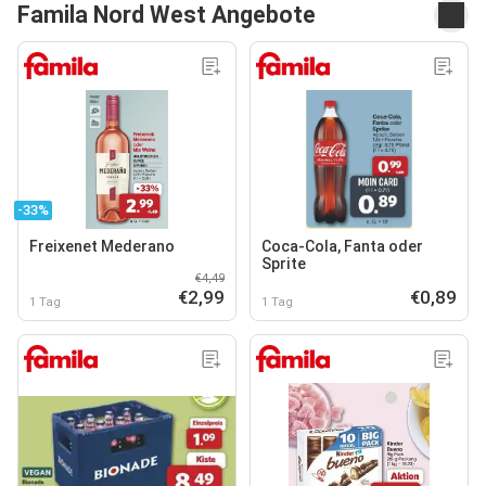
Famila Nord West Angebote
-33%
Freixenet Mederano
Coca-Cola, Fanta oder
Sprite
€4,49
€2,99
€0,89
1 Tag
1 Tag