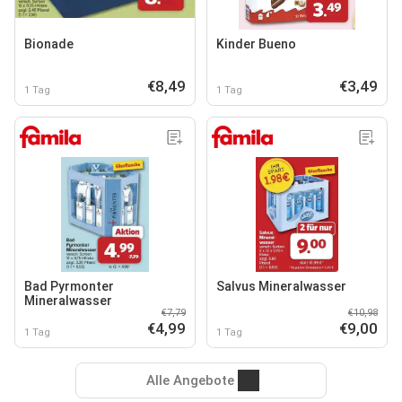
Bionade
Kinder Bueno
€8,49
€3,49
1 Tag
1 Tag
Bad Pyrmonter
Salvus Mineralwasser
Mineralwasser
€7,79
€10,98
€4,99
€9,00
1 Tag
1 Tag
Alle Angebote