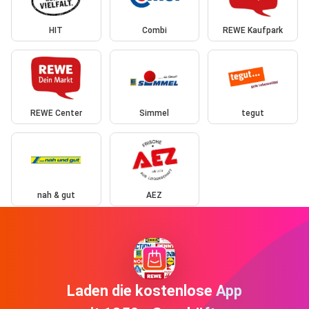
HIT
Combi
REWE Kaufpark
REWE Center
Simmel
tegut
nah & gut
AEZ
Laden die kostenlose App