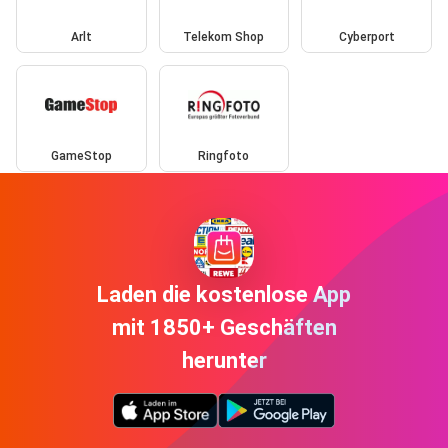
Arlt
Telekom Shop
Cyberport
GameStop
Ringfoto
Laden die kostenlose App
mit 1850+ Geschäften
herunter