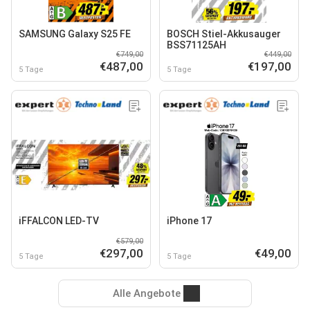
SAMSUNG Galaxy S25 FE
BOSCH Stiel-Akkusauger
BSS71125AH
€749,00
€449,00
€487,00
€197,00
5 Tage
5 Tage
iFFALCON LED-TV
iPhone 17
€579,00
€297,00
€49,00
5 Tage
5 Tage
Alle Angebote