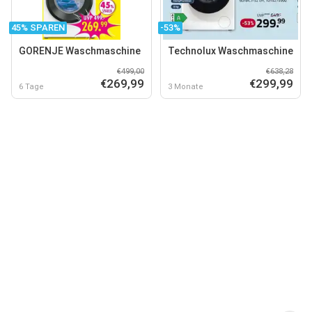
45% SPAREN
-53%
GORENJE Waschmaschine
Technolux Waschmaschine
€499,00
€638,28
€269,99
€299,99
6 Tage
3 Monate