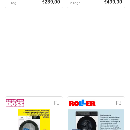
€289,00
€499,00
1 Tag
2 Tage