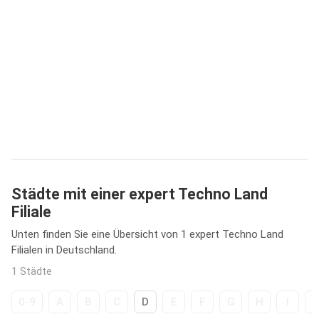
Städte mit einer expert Techno Land
Filiale
Unten finden Sie eine Übersicht von 1 expert Techno Land
Filialen in Deutschland.
1 Städte
0-9
A
B
C
D
E
F
G
H
I