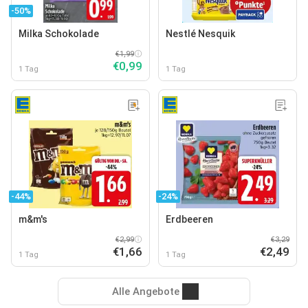
-50%
Milka Schokolade
Nestlé Nesquik
€1,99
€0,99
1 Tag
1 Tag
-44%
-24%
m&m's
Erdbeeren
€2,99
€3,29
€1,66
€2,49
1 Tag
1 Tag
Alle Angebote