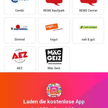
Combi
REWE Kaufpark
REWE Center
Simmel
tegut
nah & gut
AEZ
Mäc Geiz
Laden die kostenlose App