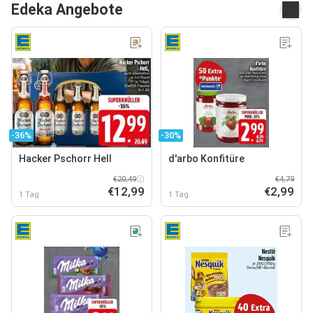
Edeka Angebote
-36%
-30%
Hacker Pschorr Hell
d'arbo Konfitüre
€20,49
€4,79
€12,99
€2,99
1 Tag
1 Tag