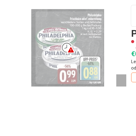
P
€
Le
od