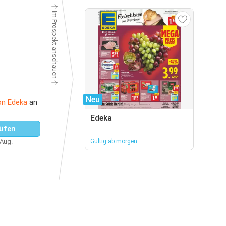
Im Prospekt anschauen
Neu
on Edeka
an
Edeka
üfen
 Aug.
Gültig ab morgen