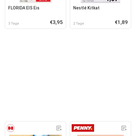
FLORIDA EIS Eis
Nestlé Kitkat
€3,95
€1,89
3 Tage
2 Tage