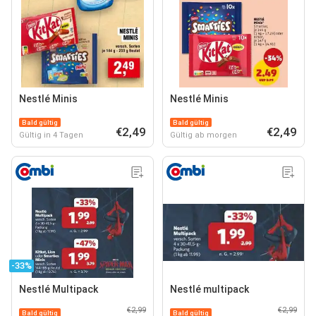
Nestlé Minis
Nestlé Minis
Bald gültig
Bald gültig
€2,49
€2,49
Gültig in 4 Tagen
Gültig ab morgen
-33%
Nestlé Multipack
Nestlé multipack
€2,99
€2,99
Bald gültig
Bald gültig