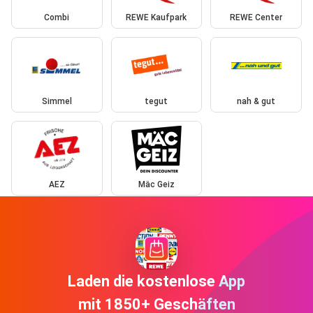
Combi
REWE Kaufpark
REWE Center
Simmel
tegut
nah & gut
AEZ
Mäc Geiz
Laden die kostenlose App
mit 1850+ Geschäften