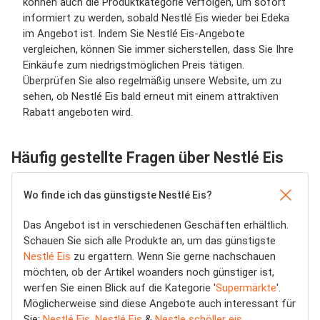
können auch die Produktkategorie verfolgen, um sofort
informiert zu werden, sobald Nestlé Eis wieder bei Edeka
im Angebot ist. Indem Sie Nestlé Eis-Angebote
vergleichen, können Sie immer sicherstellen, dass Sie Ihre
Einkäufe zum niedrigstmöglichen Preis tätigen.
Überprüfen Sie also regelmäßig unsere Website, um zu
sehen, ob Nestlé Eis bald erneut mit einem attraktiven
Rabatt angeboten wird.
Häufig gestellte Fragen über Nestlé Eis
Wo finde ich das günstigste Nestlé Eis?
Das Angebot ist in verschiedenen Geschäften erhältlich.
Schauen Sie sich alle Produkte an, um das günstigste
Nestlé Eis
zu ergattern. Wenn Sie gerne nachschauen
möchten, ob der Artikel woanders noch günstiger ist,
werfen Sie einen Blick auf die Kategorie '
Supermärkte
'.
Möglicherweise sind diese Angebote auch interessant für
Sie:
Nestlé Eis
,
Nestlé Eis
&
Nestle schöller eis