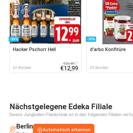
-36%
-30%
Hacker Pschorr Hell
d'arbo Konfitüre
€20,49
€12,99
23 Stunden
23 Stunden
Nächstgelegene Edeka Filiale
Dieses Jungbullen-Flanksteak ist in den folgenden Filialen verf
Berlin
Automatisch erkennen