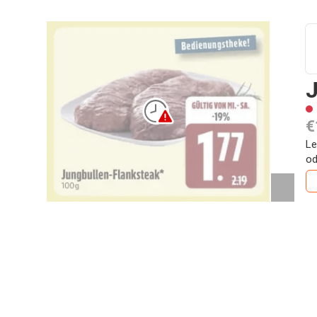
J
€
Le
od