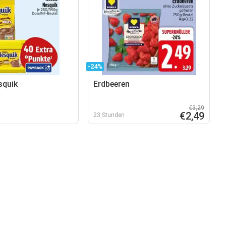
-24%
squik
Erdbeeren
€3,29
€2,49
23 Stunden