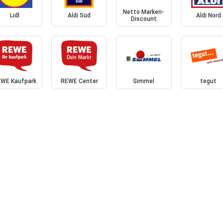
Netto Marken-
Lidl
Aldi Süd
Aldi Nord
Discount
WE Kaufpark
REWE Center
Simmel
tegut