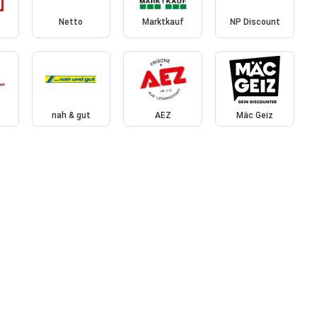
Netto
Marktkauf
NP Discount
nah & gut
AEZ
Mäc Geiz