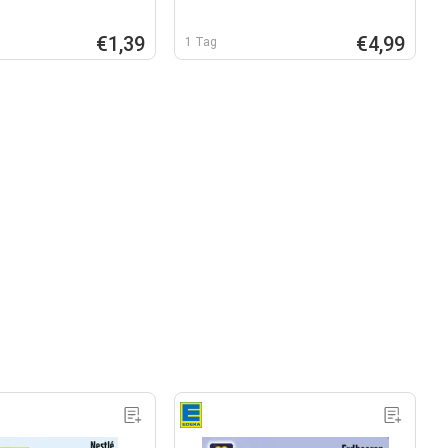
€1,39
€4,99
1 Tag