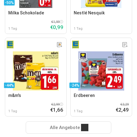
-50%
Milka Schokolade
Nestlé Nesquik
€1,99
€0,99
1 Tag
1 Tag
-44%
-24%
m&m's
Erdbeeren
€2,99
€3,29
€1,66
€2,49
1 Tag
1 Tag
Alle Angebote