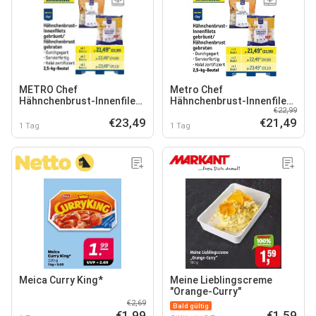
METRO Chef
Metro Chef
Hähnchenbrust-Innenfilets
Hähnchenbrust-Innenfilets
€22,99
gebräunt/Hähnchenbrust
gebräunt/Hähnchenbrust
€23,49
€21,49
gebraten
gebraten
1 Tag
1 Tag
Meica Curry King*
Meine Lieblingscreme
"Orange-Curry"
€2,69
Bald gültig
€1,99
€1,59