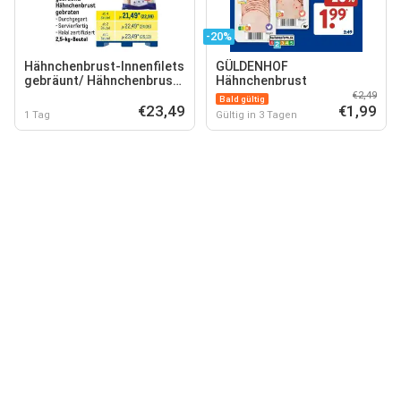
-20%
Hähnchenbrust-Innenfilets
GÜLDENHOF
gebräunt/ Hähnchenbrust
Hähnchenbrust
gebraten
€2,49
Bald gültig
€23,49
€1,99
1 Tag
Gültig in 3 Tagen