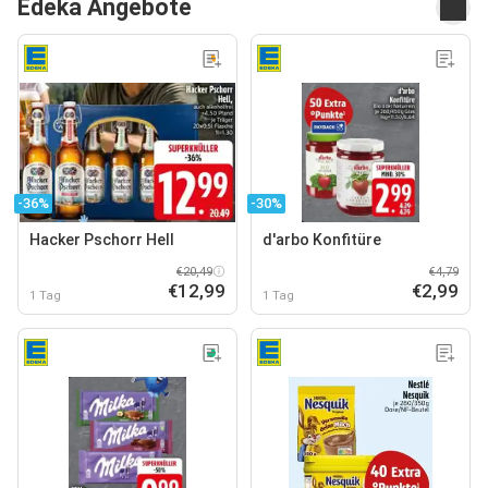
Edeka Angebote
-36%
-30%
Hacker Pschorr Hell
d'arbo Konfitüre
€20,49
€4,79
€12,99
€2,99
1 Tag
1 Tag