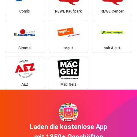
Combi
REWE Kaufpark
REWE Center
Simmel
tegut
nah & gut
AEZ
Mäc Geiz
Laden die kostenlose App
mit 1850+ Geschäften