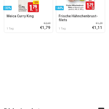
-33%
-44%
Meica Curry King
Frische Hähnchenbrust-
filets
€2,69
€1,29
€1,79
€1,11
1 Tag
1 Tag