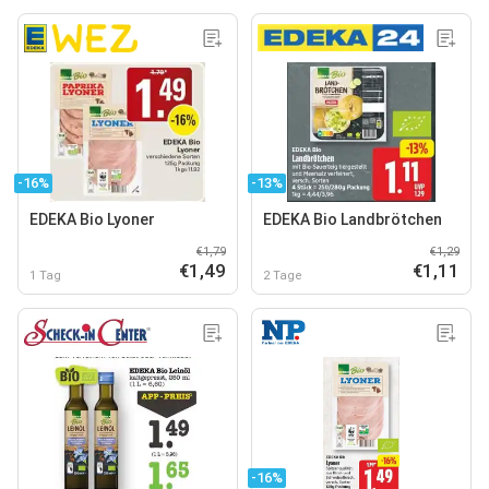
-16%
-13%
EDEKA Bio Lyoner
EDEKA Bio Landbrötchen
€1,79
€1,29
€1,49
€1,11
1 Tag
2 Tage
-16%