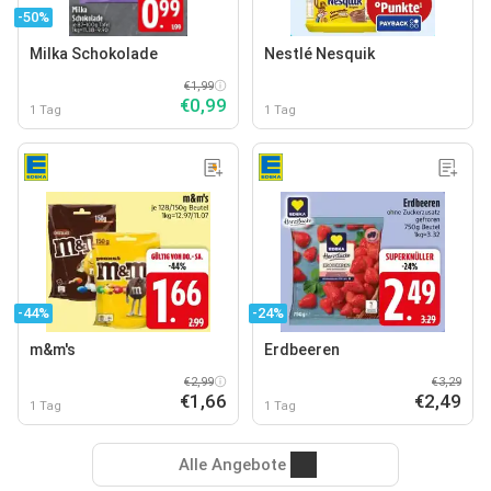
-50%
Milka Schokolade
Nestlé Nesquik
€1,99
€0,99
1 Tag
1 Tag
-44%
-24%
m&m's
Erdbeeren
€2,99
€3,29
€1,66
€2,49
1 Tag
1 Tag
Alle Angebote