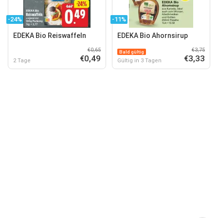
-24%
-11%
EDEKA Bio Reiswaffeln
EDEKA Bio Ahornsirup
€0,65
€3,75
Bald gültig
€0,49
€3,33
2 Tage
Gültig in 3 Tagen