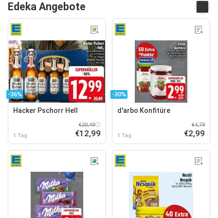
Edeka Angebote
-36%
-30%
Hacker Pschorr Hell
d'arbo Konfitüre
€20,49
€4,79
€12,99
€2,99
1 Tag
1 Tag