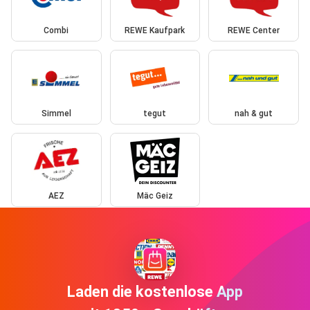
Combi
REWE Kaufpark
REWE Center
Simmel
tegut
nah & gut
AEZ
Mäc Geiz
Laden die kostenlose App