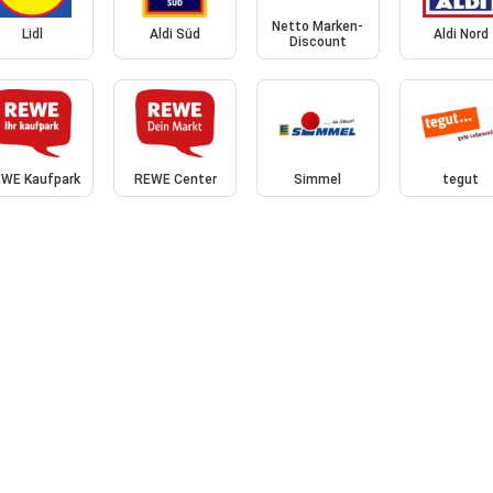
Netto Marken-
Lidl
Aldi Süd
Aldi Nord
Discount
WE Kaufpark
REWE Center
Simmel
tegut