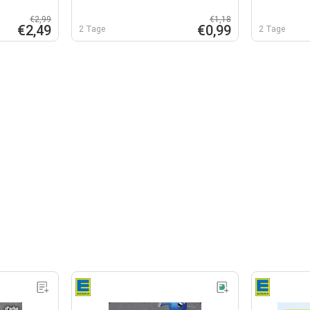
€2,99
€1,18
€2,49
€0,99
2 Tage
2 Tage