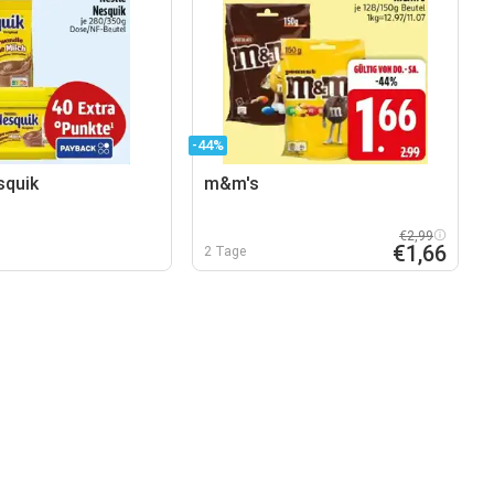
-44%
squik
m&m's
€2,99
€1,66
2 Tage