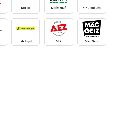
Netto
Marktkauf
NP Discount
nah & gut
AEZ
Mäc Geiz