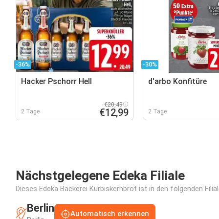
-36%
-30%
Hacker Pschorr Hell
d'arbo Konfitüre
€20,49
€12,99
2 Tage
2 Tage
Nächstgelegene Edeka Filiale
Dieses Edeka Bäckerei Kürbiskernbrot ist in den folgenden Filia
Berlin
Automatisch erkennen