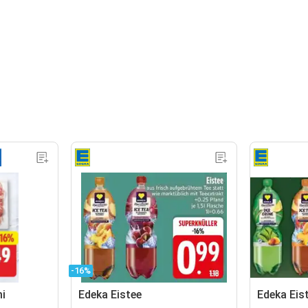
-16%
i
Edeka Eistee
Edeka Eis