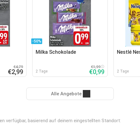
-50%
Milka Schokolade
Nestlé Ne
€4,79
€1,99
€2,99
€0,99
2 Tage
2 Tage
Alle Angebote
len verfügbar, basierend auf deinem eingestellten Standort: