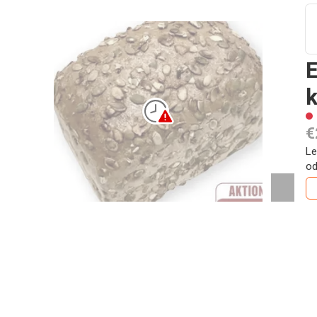
E
€
Le
od