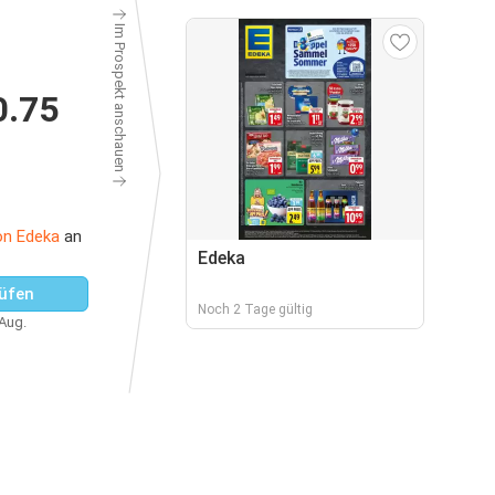
Im Prospekt anschauen
0.75
on Edeka
an
Edeka
üfen
Noch 2 Tage gültig
 Aug.