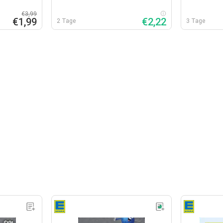
€3,99
€1,99
€2,22
2 Tage
3 Tage