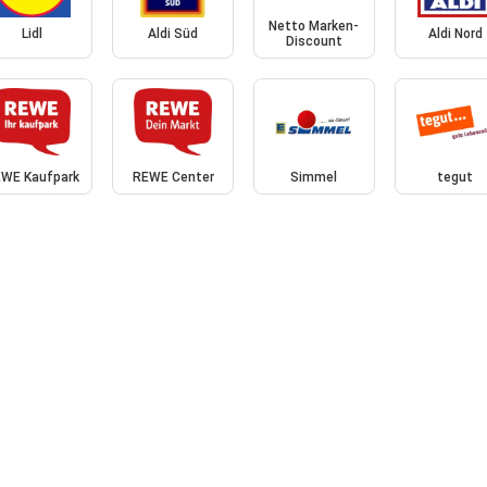
Netto Marken-
Lidl
Aldi Süd
Aldi Nord
Discount
WE Kaufpark
REWE Center
Simmel
tegut