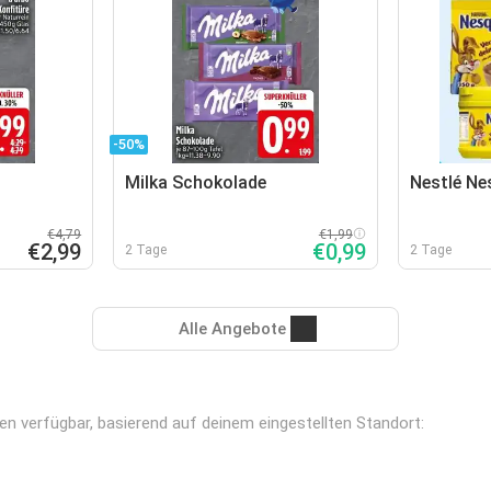
-50%
Milka Schokolade
Nestlé Ne
€4,79
€1,99
€2,99
€0,99
2 Tage
2 Tage
Alle Angebote
len verfügbar, basierend auf deinem eingestellten Standort: