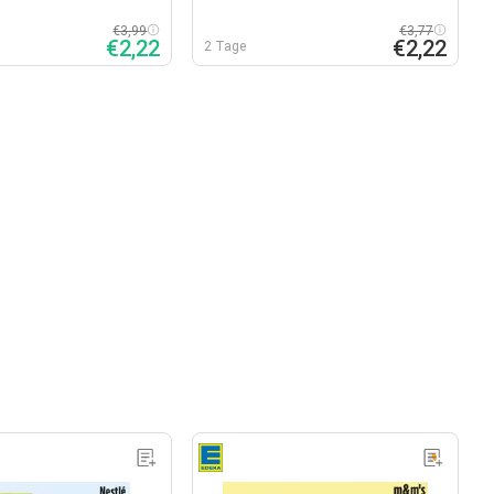
€3,99
€3,77
€2,22
€2,22
2 Tage