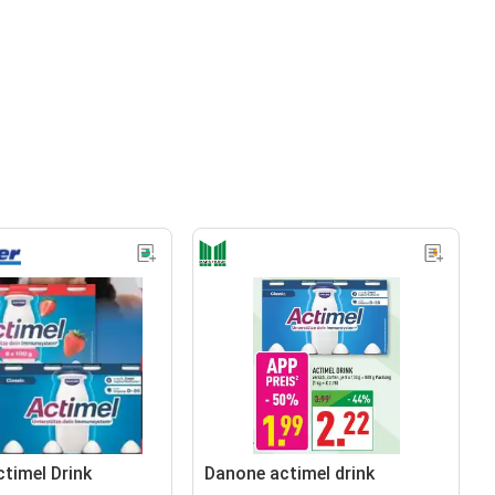
timel Drink
Danone actimel drink