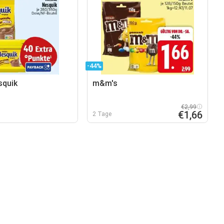
-44%
squik
m&m's
€2,99
€1,66
2 Tage