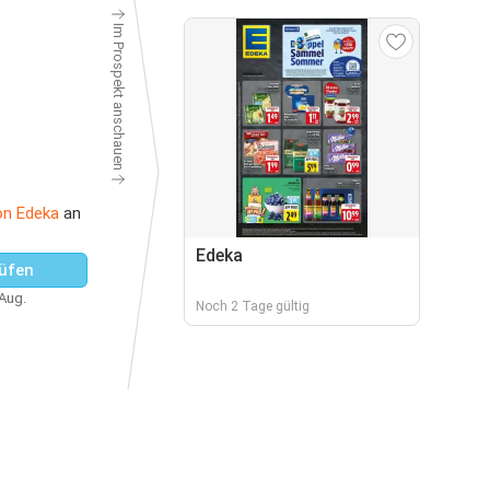
Im Prospekt anschauen
on Edeka
an
Edeka
üfen
 Aug.
Noch 2 Tage gültig