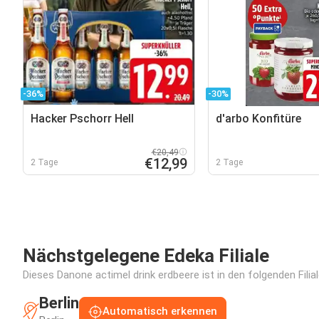
-36%
-30%
Hacker Pschorr Hell
d'arbo Konfitüre
€20,49
€12,99
2 Tage
2 Tage
Nächstgelegene Edeka Filiale
Dieses Danone actimel drink erdbeere ist in den folgenden Filia
Berlin
Automatisch erkennen