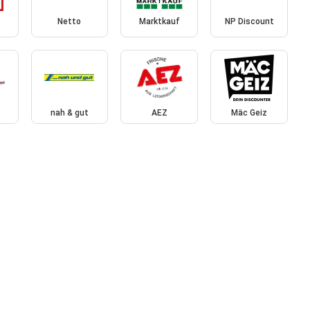
Netto
Marktkauf
NP Discount
nah & gut
AEZ
Mäc Geiz