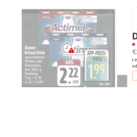
D
€
Le
od