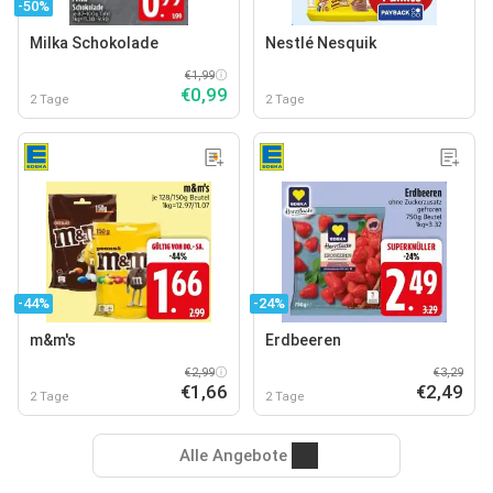
-50%
Milka Schokolade
Nestlé Nesquik
€1,99
€0,99
2 Tage
2 Tage
-44%
-24%
m&m's
Erdbeeren
€2,99
€3,29
€1,66
€2,49
2 Tage
2 Tage
Alle Angebote