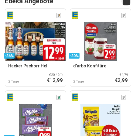
Edeka Angebote
-36%
-30%
Hacker Pschorr Hell
d'arbo Konfitüre
€20,49
€4,79
€12,99
€2,99
2 Tage
2 Tage