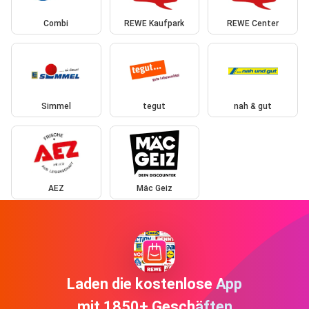
Combi
REWE Kaufpark
REWE Center
Simmel
tegut
nah & gut
AEZ
Mäc Geiz
Laden die kostenlose App
mit 1850+ Geschäften