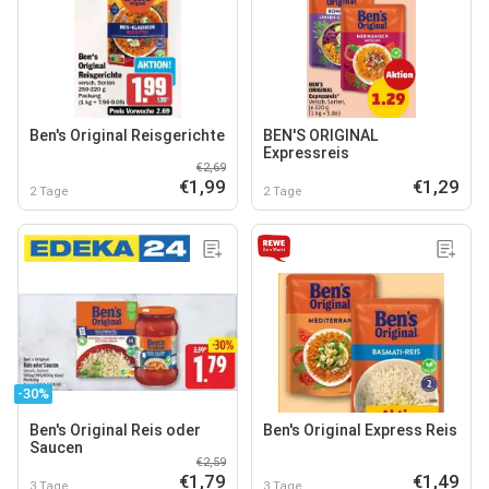
Ben's Original Reisgerichte
BEN'S ORIGINAL
Expressreis
€2,69
€1,99
€1,29
2 Tage
2 Tage
-30%
Ben's Original Reis oder
Ben's Original Express Reis
Saucen
€2,59
€1,79
€1,49
3 Tage
3 Tage