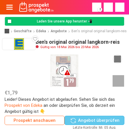
!
Laden Sie unsere App herunter 📲
Geschäfte
Edeka
Angebote
Ben's original original langkorn-reis
Ben's original original langkorn-reis
Gültig von 18 Mai 2026 bis 23 Mai 2026
€1,79
Leider! Dieses Angebot ist abgelaufen. Sehen Sie sich das
Prospekt von Edeka
an oder überprüfen Sie, ob derzeit ein
Angebot gültig ist 👇
Prospekt anschauen
Angebot überprüfen
Letzte Kontrolle: Mi. 05 Aug.