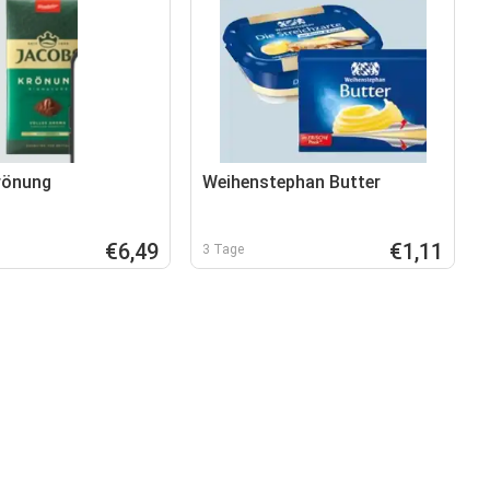
rönung
Weihenstephan Butter
€6,49
€1,11
3 Tage