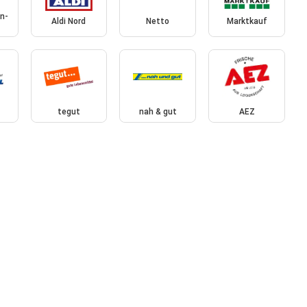
n-
Aldi Nord
Netto
Marktkauf
tegut
nah & gut
AEZ