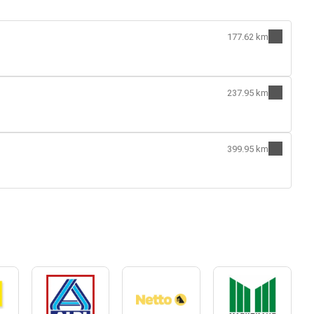
177.62 km
237.95 km
399.95 km