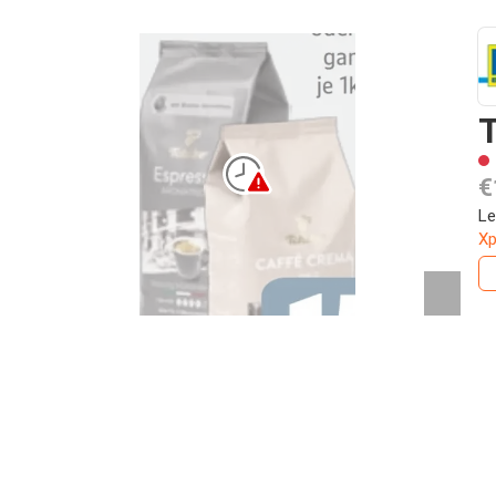
T
€
Le
Xp