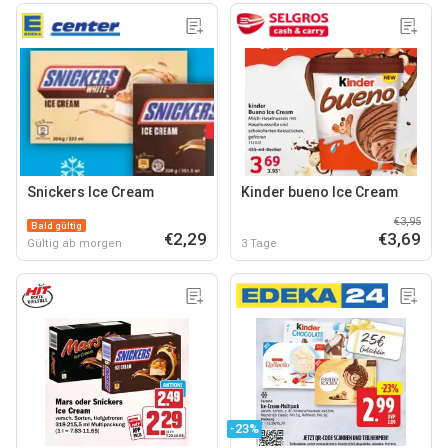
Snickers Ice Cream
Kinder bueno Ice Cream
€3,95
Bald gültig
€2,29
€3,69
Gültig ab morgen
3 Tage
-23%