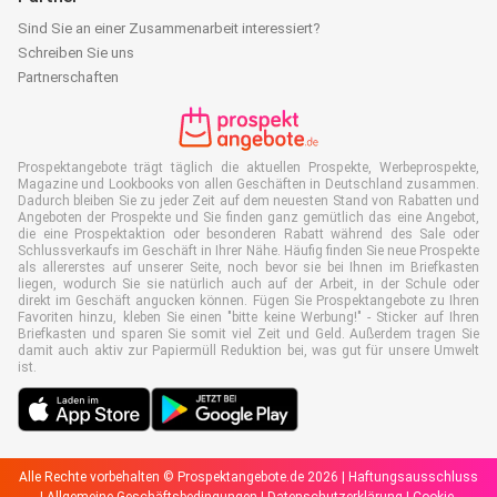
Sind Sie an einer Zusammenarbeit interessiert?
Schreiben Sie uns
Partnerschaften
Prospektangebote trägt täglich die aktuellen Prospekte, Werbeprospekte,
Magazine und Lookbooks von allen Geschäften in Deutschland zusammen.
Dadurch bleiben Sie zu jeder Zeit auf dem neuesten Stand von Rabatten und
Angeboten der Prospekte und Sie finden ganz gemütlich das eine Angebot,
die eine Prospektaktion oder besonderen Rabatt während des Sale oder
Schlussverkaufs im Geschäft in Ihrer Nähe. Häufig finden Sie neue Prospekte
als allererstes auf unserer Seite, noch bevor sie bei Ihnen im Briefkasten
liegen, wodurch Sie sie natürlich auch auf der Arbeit, in der Schule oder
direkt im Geschäft angucken können. Fügen Sie Prospektangebote zu Ihren
Favoriten hinzu, kleben Sie einen "bitte keine Werbung!" - Sticker auf Ihren
Briefkasten und sparen Sie somit viel Zeit und Geld. Außerdem tragen Sie
damit auch aktiv zur Papiermüll Reduktion bei, was gut für unsere Umwelt
ist.
Alle Rechte vorbehalten © Prospektangebote.de 2026 |
Haftungsausschluss