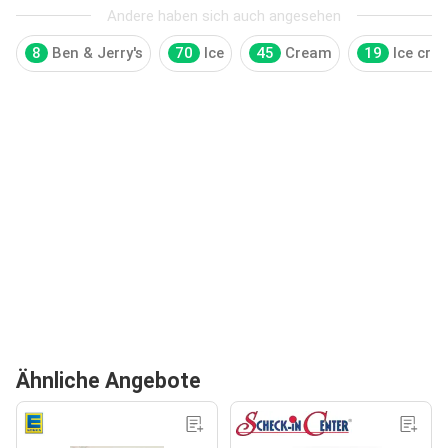
Andere haben sich auch angesehen
8
Ben & Jerry's
70
Ice
45
Cream
19
Ice cre
Ähnliche Angebote