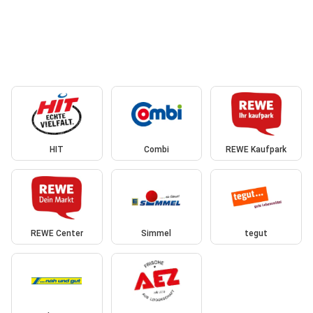
HIT
Combi
REWE Kaufpark
REWE Center
Simmel
tegut