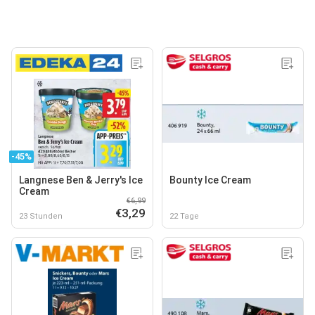
-45%
Langnese Ben & Jerry's Ice
Bounty Ice Cream
Cream
€6,99
€3,29
23 Stunden
22 Tage