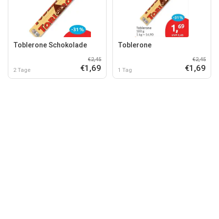
Toblerone Schokolade
Toblerone
€2,45
€2,45
€1,69
€1,69
2 Tage
1 Tag