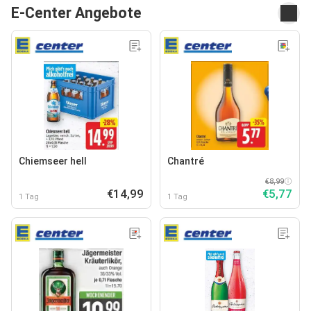
E-Center Angebote
Chiemseer hell
Chantré
€8,99
€14,99
€5,77
1 Tag
1 Tag