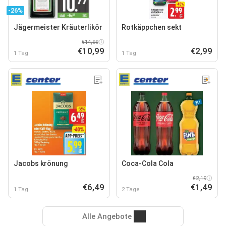
-26%
Jägermeister Kräuterlikör
Rotkäppchen sekt
€14,99
€10,99
€2,99
1 Tag
1 Tag
Jacobs krönung
Coca-Cola Cola
€2,19
€6,49
€1,49
1 Tag
2 Tage
Alle Angebote