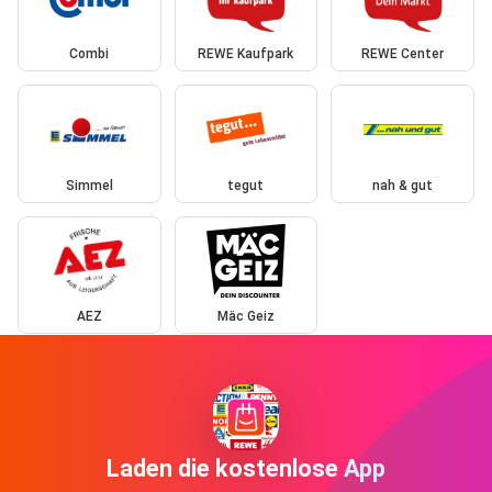
Combi
REWE Kaufpark
REWE Center
Simmel
tegut
nah & gut
AEZ
Mäc Geiz
Laden die kostenlose App