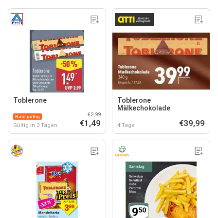
Toblerone
Toblerone
Mälkechokolade
€2,99
Bald gültig
€1,49
€39,99
Gültig in 3 Tagen
4 Tage