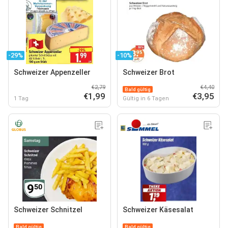
-29%
-10%
Schweizer Appenzeller
Schweizer Brot
€2,79
€4,40
Bald gültig
€1,99
€3,95
1 Tag
Gültig in 6 Tagen
Schweizer Schnitzel
Schweizer Käsesalat
Bald gültig
Bald gültig