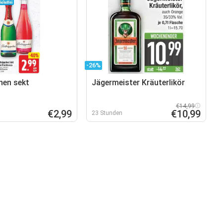
-26%
hen sekt
Jägermeister Kräuterlikör
€14,99
€2,99
€10,99
23 Stunden