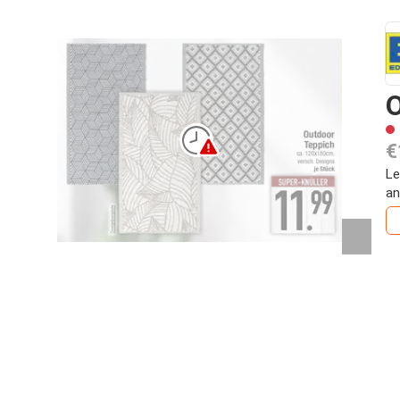
€
Le
an