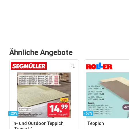
Ähnliche Angebote
-20%
-67%
In- und Outdoor Teppich
Teppich
„Tanya II“