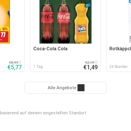
Coca-Cola Cola
Rotkäppc
€8,99
€2,19
€5,77
€1,49
1 Tag
23 Stunden
Alle Angebote
, basierend auf deinem eingestellten Standort: