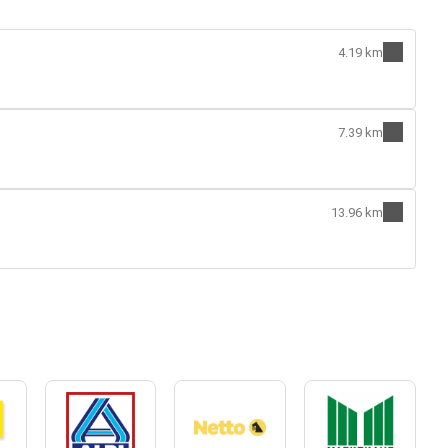
4.19 km
7.39 km
13.96 km