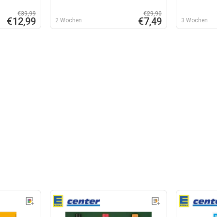
€39,99
€29,90
€12,99
€7,49
2 Wochen
3 Wochen