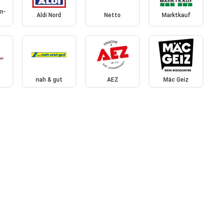
n-
Aldi Nord
Netto
Marktkauf
nah & gut
AEZ
Mäc Geiz