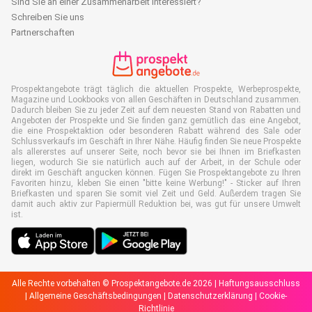
Sind Sie an einer Zusammenarbeit interessiert?
Schreiben Sie uns
Partnerschaften
Prospektangebote trägt täglich die aktuellen Prospekte, Werbeprospekte,
Magazine und Lookbooks von allen Geschäften in Deutschland zusammen.
Dadurch bleiben Sie zu jeder Zeit auf dem neuesten Stand von Rabatten und
Angeboten der Prospekte und Sie finden ganz gemütlich das eine Angebot,
die eine Prospektaktion oder besonderen Rabatt während des Sale oder
Schlussverkaufs im Geschäft in Ihrer Nähe. Häufig finden Sie neue Prospekte
als allererstes auf unserer Seite, noch bevor sie bei Ihnen im Briefkasten
liegen, wodurch Sie sie natürlich auch auf der Arbeit, in der Schule oder
direkt im Geschäft angucken können. Fügen Sie Prospektangebote zu Ihren
Favoriten hinzu, kleben Sie einen "bitte keine Werbung!" - Sticker auf Ihren
Briefkasten und sparen Sie somit viel Zeit und Geld. Außerdem tragen Sie
damit auch aktiv zur Papiermüll Reduktion bei, was gut für unsere Umwelt
ist.
Alle Rechte vorbehalten © Prospektangebote.de 2026 |
Haftungsausschluss
|
Allgemeine Geschäftsbedingungen
|
Datenschutzerklärung
|
Cookie-
Richtlinie