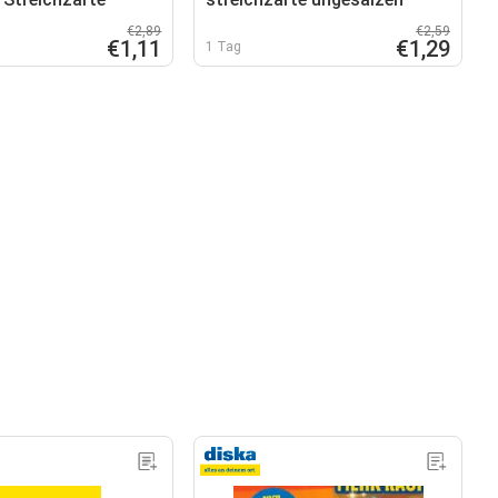
€2,89
€2,59
€1,11
€1,29
1 Tag