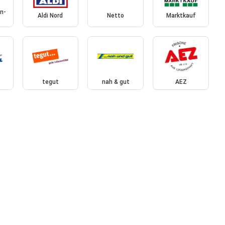
n-
Aldi Nord
Netto
Marktkauf
tegut
nah & gut
AEZ