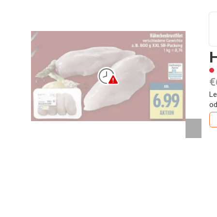
H
€
Le
od