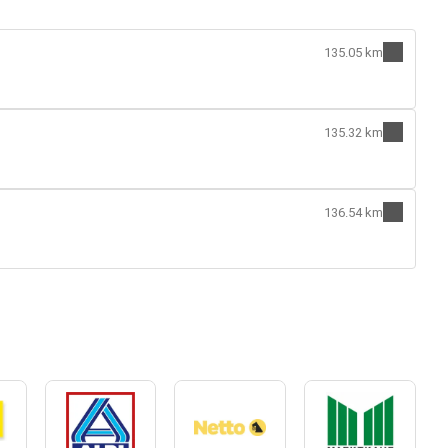
135.05 km
135.32 km
136.54 km