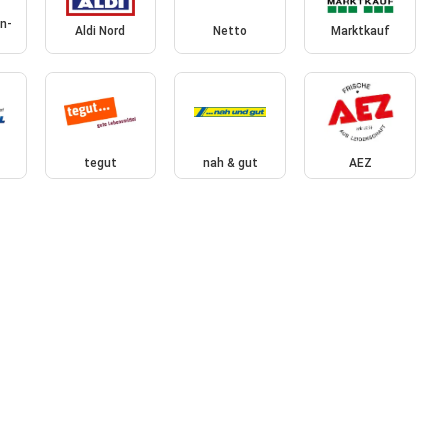
n-
Aldi Nord
Netto
Marktkauf
tegut
nah & gut
AEZ