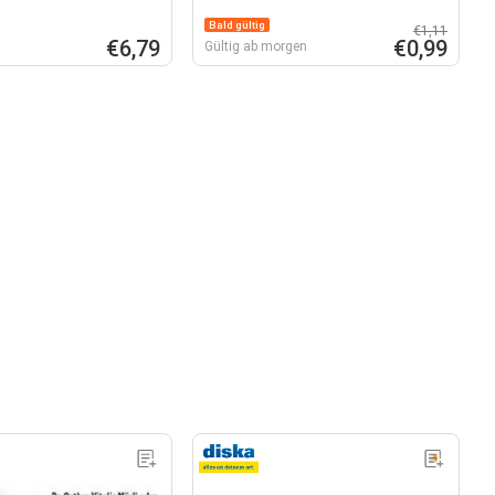
Bald gültig
€1,11
€6,79
€0,99
Gültig ab morgen