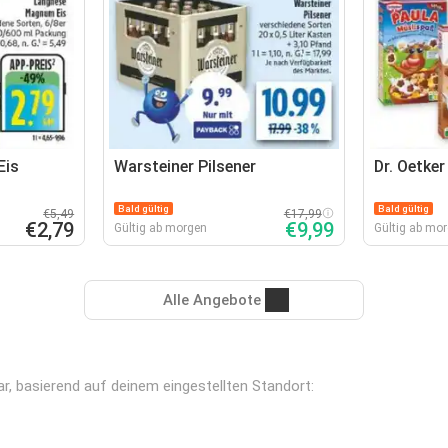
Eis
Warsteiner Pilsener
Dr. Oetker
Bald gültig
Bald gültig
€5,49
€17,99
€2,79
€9,99
Gültig ab morgen
Gültig ab mo
Alle Angebote
ar, basierend auf deinem eingestellten Standort: