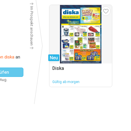
Im Prospekt anschauen
n diska
an
Neu
Diska
üfen
 Aug.
Gültig ab morgen