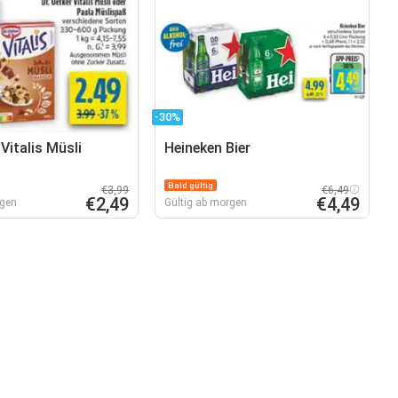
-30%
 Vitalis Müsli
Heineken Bier
Bald gültig
€3,99
€6,49
€2,49
€4,49
rgen
Gültig ab morgen