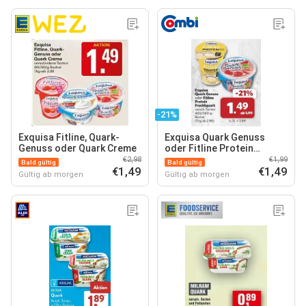
-21%
Exquisa Fitline, Quark-
Exquisa Quark Genuss
Genuss oder Quark Creme
oder Fitline Protein
Fruchtquark
€2,98
€1,99
Bald gültig
Bald gültig
€1,49
€1,49
Gültig ab morgen
Gültig ab morgen