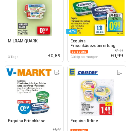
-47%
MILRAM QUARK
Exquisa
Frischkäsezubereitung
€1,89
Bald gültig
€0,89
€0,99
3 Tage
Gültig ab morgen
Exquisa Frischkäse
Exquisa fitline
€1,77
Bald gültig