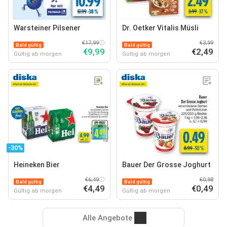
Warsteiner Pilsener
Dr. Oetker Vitalis Müsli
€17,99
€3,99
Bald gültig
Bald gültig
€9,99
€2,49
Gültig ab morgen
Gültig ab morgen
-30%
Heineken Bier
Bauer Der Grosse Joghurt
€6,49
€0,98
Bald gültig
Bald gültig
€4,49
€0,49
Gültig ab morgen
Gültig ab morgen
Alle Angebote