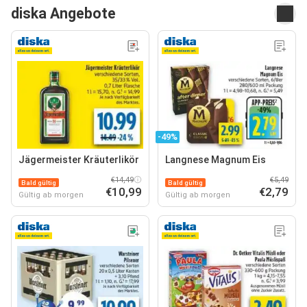
diska Angebote
-49%
Jägermeister Kräuterlikör
Langnese Magnum Eis
€14,49
€5,49
Bald gültig
Bald gültig
€10,99
€2,79
Gültig ab morgen
Gültig ab morgen