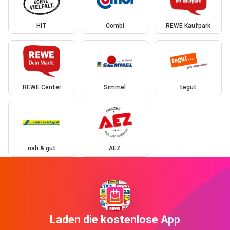
HIT
Combi
REWE Kaufpark
REWE Center
Simmel
tegut
nah & gut
AEZ
Laden die kostenlose App