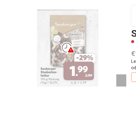
S
€
Le
od