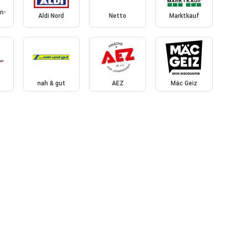
n-
Aldi Nord
Netto
Marktkauf
nah & gut
AEZ
Mäc Geiz