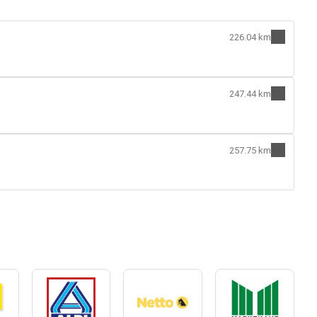
226.04 km
247.44 km
257.75 km