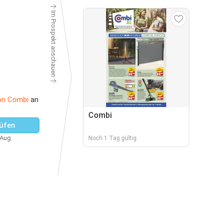
Im Prospekt anschauen
on Combi
an
Combi
üfen
 Aug.
Noch 1 Tag gültig