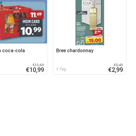
 coca-cola
Bree chardonnay
€11,69
€5,49
€10,99
€2,99
1 Tag