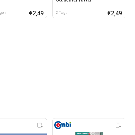
€2,49
€2,49
agen
2 Tage