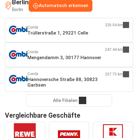
Berlin
Automatisch erkennen
Berlin
226.04 km
Combi
Trüllerstraße 1, 29221 Celle
247.44 km
Combi
Mengendamm 3, 30177 Hannover
Combi
257.75 km
Hannoversche Straße 88, 30823
Garbsen
Alle Filialen
Vergleichbare Geschäfte