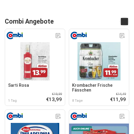
Combi Angebote
Sarti Rosa
Krombacher Frische
Fässchen
€19,99
€14,49
€13,99
€11,99
1 Tag
8 Tage