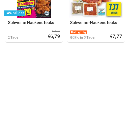
14% billiger
Schweine Nackensteaks
Schweine-Nackensteaks
€7,90
Bald gültig
€6,79
€7,77
2 Tage
Gültig in 3 Tagen