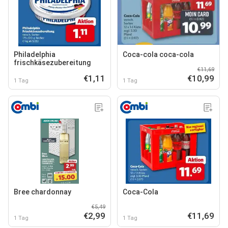
Philadelphia
Coca-cola coca-cola
frischkäsezubereitung
€11,69
€1,11
€10,99
1 Tag
1 Tag
Bree chardonnay
Coca-Cola
€5,49
€2,99
€11,69
1 Tag
1 Tag