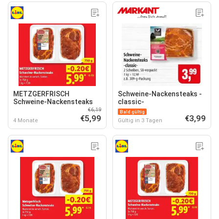
METZGERFRISCH
Schweine-Nackensteaks -
Schweine-Nackensteaks
classic-
€6,19
Bald gültig
€5,99
€3,99
4 Monate
Gültig in 3 Tagen