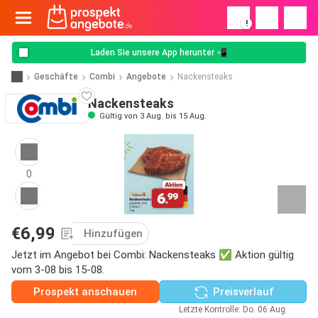
!
Laden Sie unsere App herunter 📲
Geschäfte
Combi
Angebote
Nackensteaks
Nackensteaks
Gültig von 3 Aug. bis 15 Aug.
0
€6,99
Hinzufügen
Jetzt im Angebot bei Combi: Nackensteaks ✅ Aktion gültig
vom 3-08 bis 15-08.
Prospekt anschauen
Preisverlauf
Letzte Kontrolle: Do. 06 Aug.