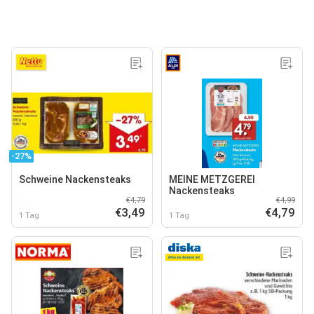
-27%
Schweine Nackensteaks
MEINE METZGEREI
Nackensteaks
€4,79
€4,99
€3,49
€4,79
1 Tag
1 Tag