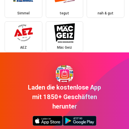
Simmel
tegut
nah & gut
AEZ
Mäc Geiz
Laden die kostenlose App
mit 1850+ Geschäften
herunter