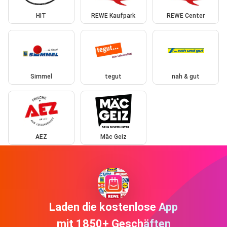
HIT
REWE Kaufpark
REWE Center
Simmel
tegut
nah & gut
AEZ
Mäc Geiz
Laden die kostenlose App
mit 1850+ Geschäften