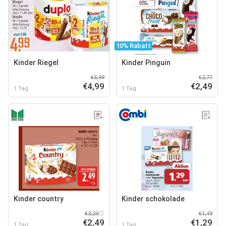
10% Rabatt
Kinder Riegel
Kinder Pinguin
€5,99
€2,77
€4,99
€2,49
1 Tag
1 Tag
Kinder country
Kinder schokolade
€3,29
€1,49
€2,49
€1,29
1 Tag
1 Tag