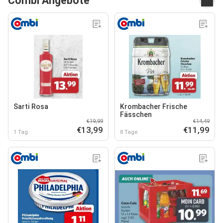
Combi Angebote
Sarti Rosa
Krombacher Frische
Fässchen
€19,99
€14,49
€13,99
€11,99
1 Tag
8 Tage