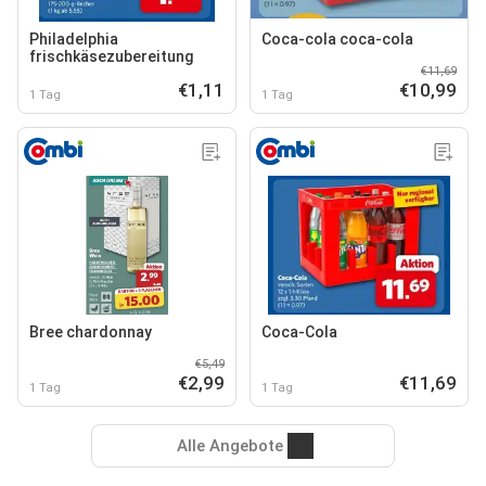
Philadelphia
Coca-cola coca-cola
frischkäsezubereitung
€11,69
€1,11
€10,99
1 Tag
1 Tag
Bree chardonnay
Coca-Cola
€5,49
€2,99
€11,69
1 Tag
1 Tag
Alle Angebote