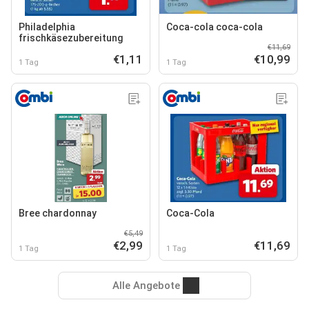
Philadelphia
Coca-cola coca-cola
frischkäsezubereitung
€11,69
€1,11
€10,99
1 Tag
1 Tag
Bree chardonnay
Coca-Cola
€5,49
€2,99
€11,69
1 Tag
1 Tag
Alle Angebote