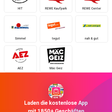
HIT
REWE Kaufpark
REWE Center
Simmel
tegut
nah & gut
AEZ
Mäc Geiz
Laden die kostenlose App
mit 1850+ Geschäften