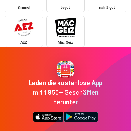
Simmel
tegut
nah & gut
AEZ
Mäc Geiz
Laden die kostenlose App
mit 1850+ Geschäften
herunter