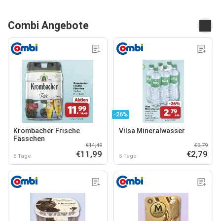
Combi Angebote
-26%
Krombacher Frische
Vilsa Mineralwasser
Fässchen
€14,49
€3,79
€11,99
€2,79
5 Tage
5 Tage