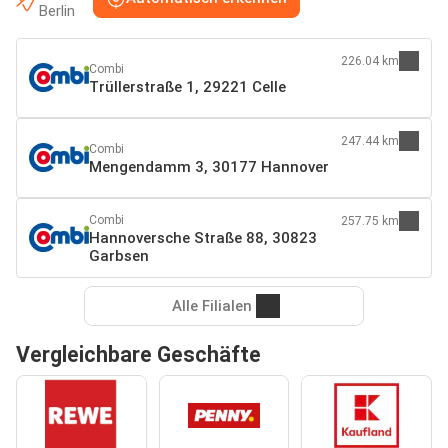
Berlin
226.04 km
Combi
Trüllerstraße 1, 29221 Celle
247.44 km
Combi
Mengendamm 3, 30177 Hannover
Combi
257.75 km
Hannoversche Straße 88, 30823
Garbsen
Alle Filialen
Vergleichbare Geschäfte