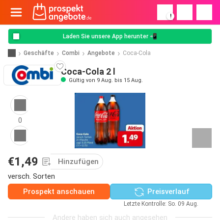
!
Laden Sie unsere App herunter 📲
Geschäfte
Combi
Angebote
Coca-Cola
Coca-Cola 2 l
Gültig von 9 Aug. bis 15 Aug.
0
€1,49
Hinzufügen
versch. Sorten
Prospekt anschauen
Preisverlauf
Letzte Kontrolle: So. 09 Aug.
Andere haben sich auch angesehen