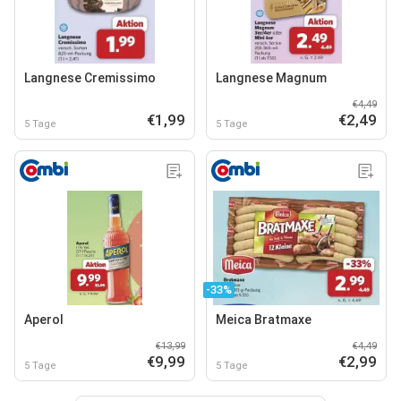
Langnese Cremissimo
Langnese Magnum
€4,49
€1,99
€2,49
5 Tage
5 Tage
-33%
Aperol
Meica Bratmaxe
€13,99
€4,49
€9,99
€2,99
5 Tage
5 Tage