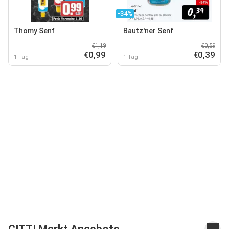
-34%
Thomy Senf
Bautz'ner Senf
€1,19
€0,59
€0,99
€0,39
1 Tag
1 Tag