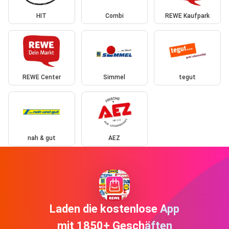
HIT
Combi
REWE Kaufpark
REWE Center
Simmel
tegut
nah & gut
AEZ
Laden die kostenlose App
mit 1850+ Geschäften