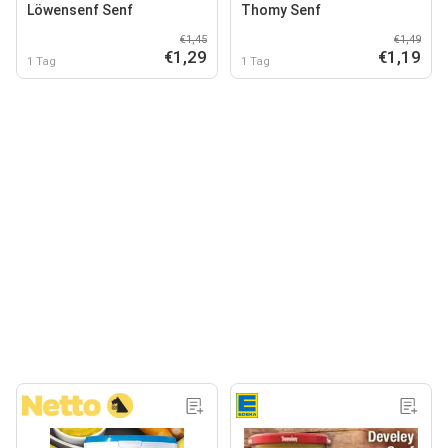
Löwensenf Senf
Thomy Senf
€1,45
€1,49
€1,29
€1,19
1 Tag
1 Tag