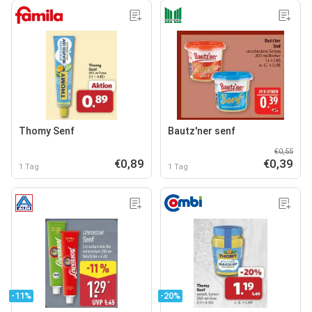
Thomy Senf
Bautz'ner senf
€0,55
€0,89
€0,39
1 Tag
1 Tag
-11%
-20%