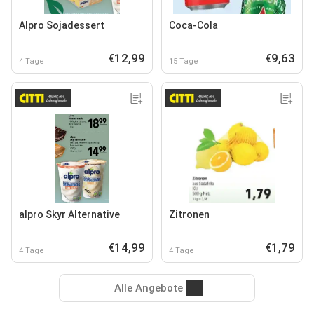
Alpro Sojadessert
Coca-Cola
€12,99
€9,63
4 Tage
15 Tage
alpro Skyr Alternative
Zitronen
€14,99
€1,79
4 Tage
4 Tage
Alle Angebote