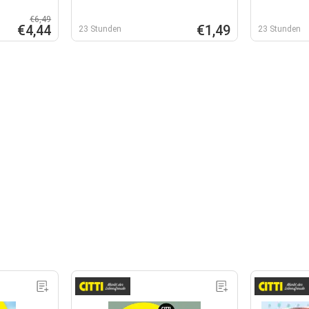
€6,49
€4,44
€1,49
23 Stunden
23 Stunden