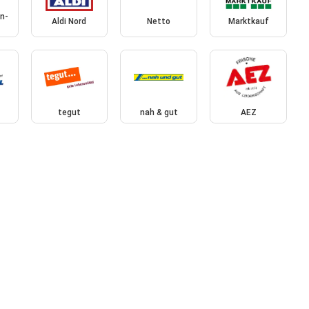
n-
Aldi Nord
Netto
Marktkauf
tegut
nah & gut
AEZ