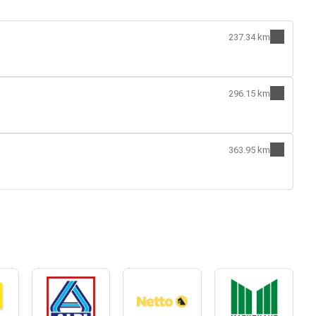
237.34 km
296.15 km
363.95 km