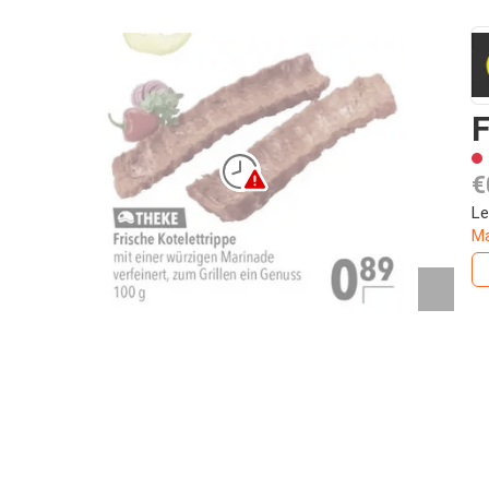
F
€
Le
Ma