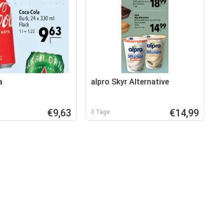
a
alpro Skyr Alternative
€9,63
€14,99
3 Tage