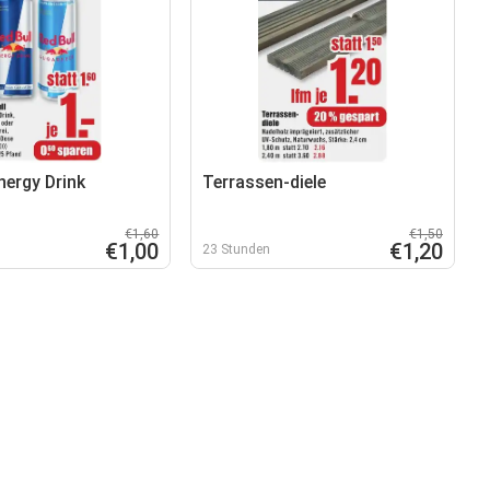
nergy Drink
Terrassen-diele
€1,60
€1,50
€1,00
€1,20
23 Stunden