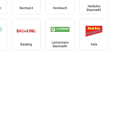
Herkules
n
Norma24
Hornbach
Baumarkt
Leitermann
Bauking
hela
t
Baumarkt