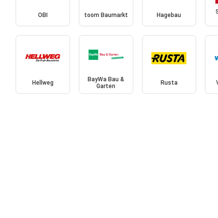
OBI
toom Baumarkt
Hagebau
BayWa Bau &
Hellweg
Rusta
Garten