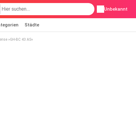
Unbekannt
tegorien
Städte
Sense »GH-BC 43 AS«