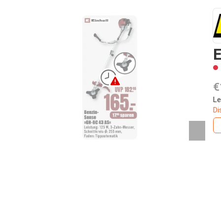
E
€
Le
Di