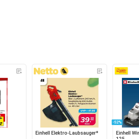
-52%
Einhell Elektro-Laubsauger*
Einhell W
125