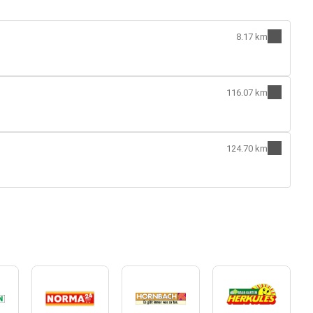
8.17 km
116.07 km
124.70 km