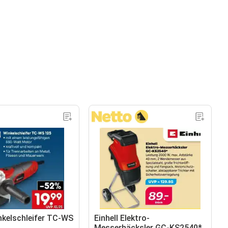
inkelschleifer TC-WS
Einhell Elektro-
Messerhäcksler GC-KS2540*