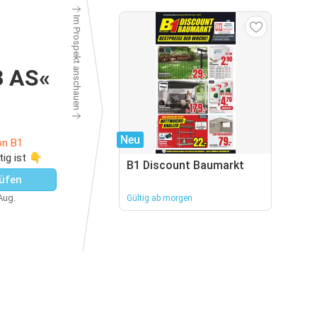
Im Prospekt anschauen
3 AS«
Neu
on B1
tig ist 👇
B1 Discount Baumarkt
üfen
 Aug.
Gültig ab morgen