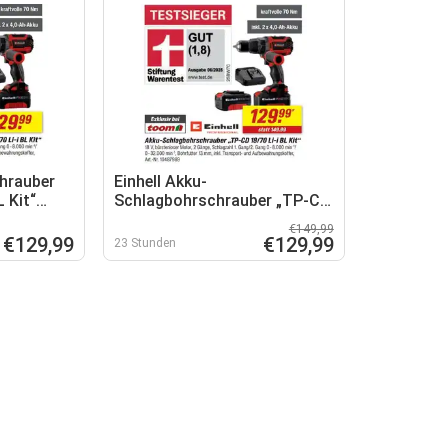
hrauber
Einhell Akku-
 Kit“
Schlagbohrschrauber „TP-CD
NAL
18/70 Li-i BL Kit“
€149,99
€129,99
€129,99
23 Stunden