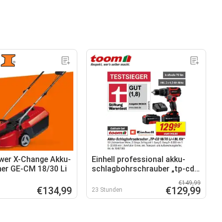
ower X-Change Akku-
Einhell professional akku-
er GE-CM 18/30 Li
schlagbohrschrauber „tp-cd
18/70 li-i bl kit“
€149,99
€134,99
€129,99
23 Stunden