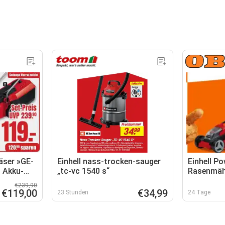
äser »GE-
Einhell nass-trocken-sauger
Einhell P
+ Akku-
„tc-vc 1540 s“
Rasenmäh
M 18/30
€239,90
€119,00
€34,99
23 Stunden
24 Tage