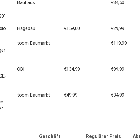
Bauhaus
€84,50
80'
dio
Hagebau
€159,00
€29,99
toom Baumarkt
€119,99
ger
OBI
€134,99
€99,99
GE-
toom Baumarkt
€49,99
€34,99
er
S“
Geschäft
Regulärer Preis
Akt