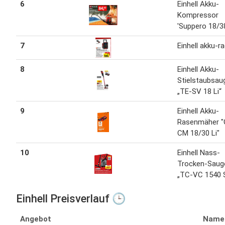
6
Einhell Akku-
Kompressor
'Suppero 18/3
7
Einhell akku-ra
8
Einhell Akku-
Stielstaubsau
„TE-SV 18 Li“
9
Einhell Akku-
Rasenmäher "
CM 18/30 Li"
10
Einhell Nass-
Trocken-Saug
„TC-VC 1540 
Einhell Preisverlauf 🕒
Angebot
Name