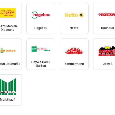
etto Marken-
Hagebau
Netto
Bauhaus
Discount
BayWa Bau &
bus Baumarkt
Zimmermann
Jawoll
Garten
Marktkauf