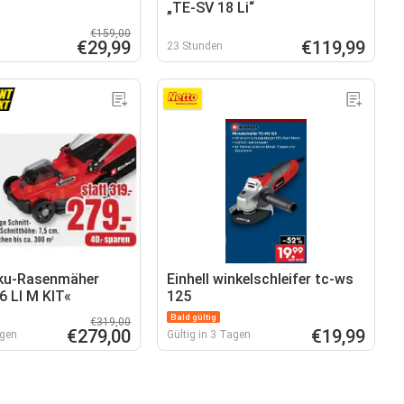
„TE-SV 18 Li“
€159,00
€29,99
€119,99
23 Stunden
kku-Rasenmäher
Einhell winkelschleifer tc-ws
 LI M KIT«
125
Bald gültig
€319,00
€279,00
€19,99
agen
Gültig in 3 Tagen