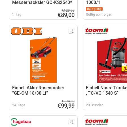
Messerhäcksler GC-KS2540*
1000/1
Bald gültig
€129,95
€89,00
1 Tag
Gültig ab morgen
Einhell Akku-Rasenmäher
Einhell Nass-Trock
"GE-CM 18/30 Li"
„TC-VC 1540 S“
€134,99
€99,99
24 Tage
23 Stunden