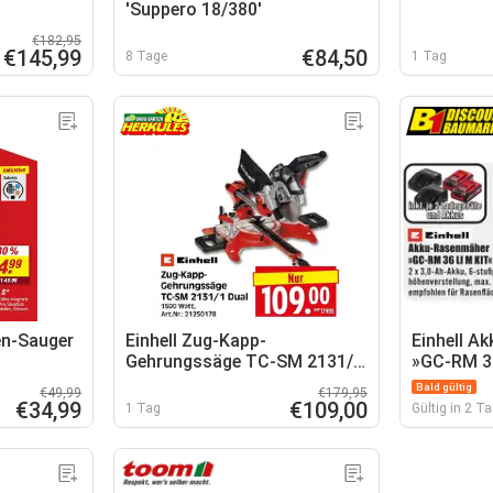
'Suppero 18/380'
€182,95
€145,99
€84,50
8 Tage
1 Tag
en-Sauger
Einhell Zug-Kapp-
Einhell A
Gehrungssäge TC-SM 2131/1
»GC-RM 36
Dual
Bald gültig
€49,99
€179,95
€34,99
€109,00
1 Tag
Gültig in 2 T