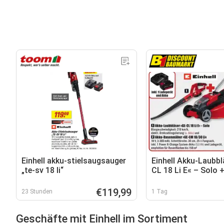
Einhell akku-stielsaugsauger
Einhell Akku-Laubbl
„te-sv 18 li“
CL 18 Li E« – Solo 
Rasenmäher »GE-C
Li«
€119,99
23 Stunden
1 Tag
Geschäfte mit Einhell im Sortiment