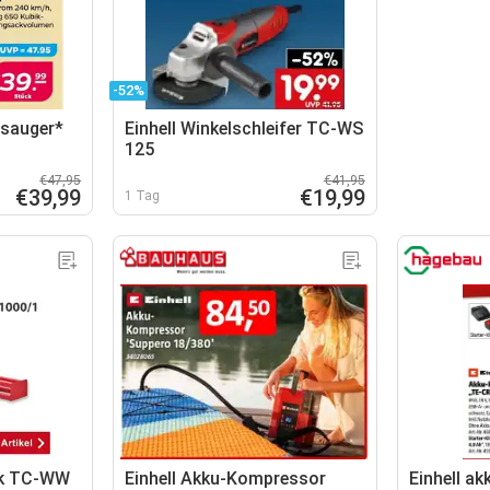
-52%
bsauger*
Einhell Winkelschleifer TC-WS
125
€47,95
€41,95
€39,99
€19,99
1 Tag
nk TC-WW
Einhell Akku-Kompressor
Einhell ak