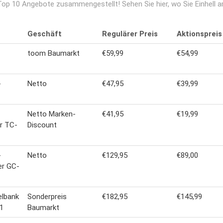
 Top 10 Angebote zusammengestellt! Sehen Sie hier, wo Sie Einhell 
Geschäft
Regulärer Preis
Aktionspreis
toom Baumarkt
€59,99
€54,99
-
Netto
€47,95
€39,99
Netto Marken-
€41,95
€19,99
er TC-
Discount
-
Netto
€129,95
€89,00
er GC-
elbank
Sonderpreis
€182,95
€145,99
1
Baumarkt