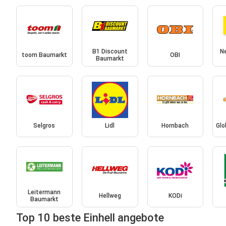
B1 Discount
N
toom Baumarkt
OBI
Baumarkt
Selgros
Lidl
Hornbach
Glo
Leitermann
Hellweg
KODi
Baumarkt
Top 10 beste Einhell angebote