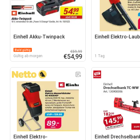
Einhell Akku-Twinpack
Einhell Elektro-Lau
Bald gültig
€59,99
€54,99
Gültig ab morgen
1 Tag
Einhell Elektro-
Einhell Drechselba