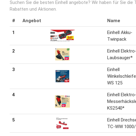
Suchen Sie die besten Einhell angebote? Wir haben für Sie die
Rabatten und Aktionen.
#
Angebot
Name
1
Einhell Akku-
Twinpack
2
Einhell Elektro
Laubsauger*
3
Einhell
Winkelschleif
WS 125
4
Einhell Elektro
Messerhäcksl
KS2540*
5
Einhell Drechs
TC-WW 1000/