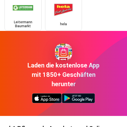
Leitermann
hela
Baumarkt
Laden die kostenlose App
mit 1850+ Geschäften
herunter