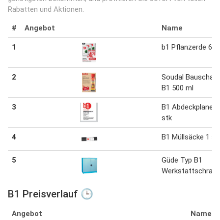
Rabatten und Aktionen.
#
Angebot
Name
1
b1 Pflanzerde 60 l
2
Soudal Bauscha
B1 500 ml
3
B1 Abdeckplane 1
stk
4
B1 Müllsäcke 1 st
5
Güde Typ B1
Werkstattschrank
B1 Preisverlauf 🕒
Angebot
Name