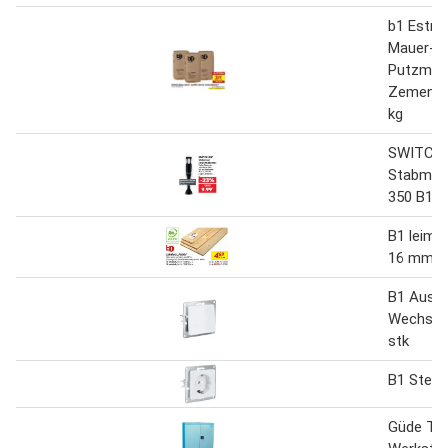
b1 Estri
Mauer- u
Putzmört
Zementm
kg
SWITCH
Stabmix
350 B1«
B1 leimho
16 mm s
B1 Aus-
Wechsels
stk
B1 Steck
Güde Ty