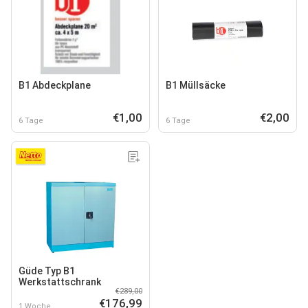
B1 Abdeckplane
B1 Müllsäcke
€1,00
€2,00
6 Tage
6 Tage
Güde Typ B1
Werkstattschrank
€289,00
€176,99
1 Woche