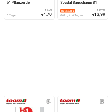
b1 Pflanzerde
Soudal Bauschaum B1
€5,70
€19,95
Bald gültig
€4,70
€13,99
6 Tage
Gültig in 6 Tagen