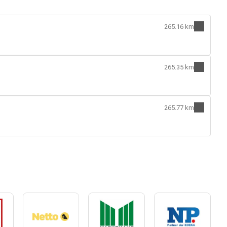
265.16 km
265.35 km
265.77 km