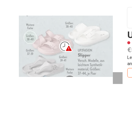
€
Le
an