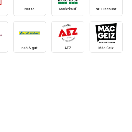
Netto
Marktkauf
NP Discount
nah & gut
AEZ
Mäc Geiz