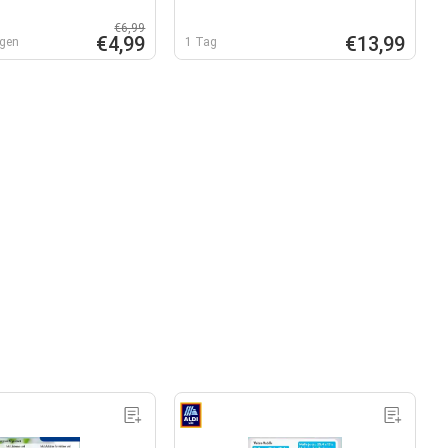
€6,99
€4,99
€13,99
agen
1 Tag