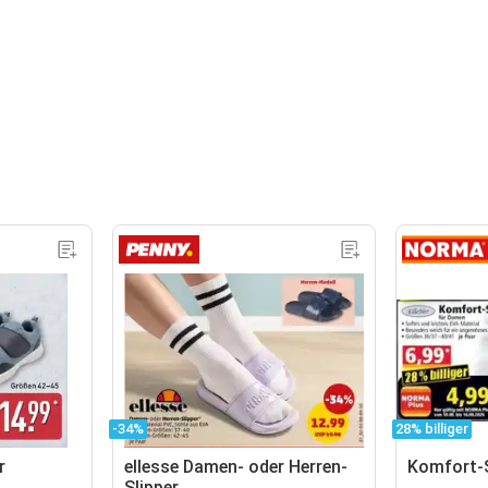
-34%
28% billiger
r
ellesse Damen- oder Herren-
Komfort-S
Slipper