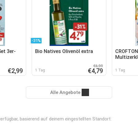
-31%
t 3er-
Bio Natives Olivenöl extra
CROFTON 
Multizerkl
€6,99
€2,99
€4,79
1 Tag
1 Tag
Alle Angebote
verfügbar, basierend auf deinem eingestellten Standort: