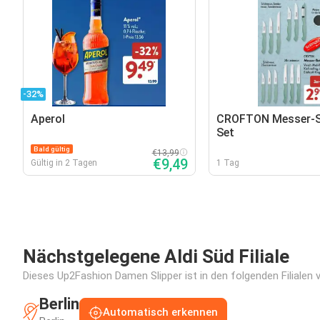
-32%
Aperol
CROFTON Messer-Se
Set
Bald gültig
€13,99
€9,49
Gültig in 2 Tagen
1 Tag
Nächstgelegene Aldi Süd Filiale
Dieses Up2Fashion Damen Slipper ist in den folgenden Filialen 
Berlin
Automatisch erkennen