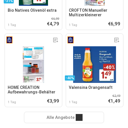
-31%
Bio Natives Olivenöl extra
CROFTON Manueller
Multizerkleinerer
€6,99
€4,79
€6,99
1 Tag
1 Tag
-40%
HOME CREATION
Valensina Orangensaft
Aufbewahrungs-Behälter
€2,49
€3,99
€1,49
1 Tag
1 Tag
Alle Angebote