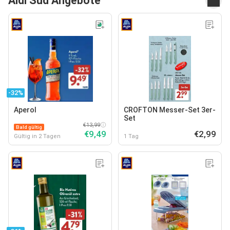
Aldi Süd Angebote
-32%
Aperol
CROFTON Messer-Set 3er-
Set
€13,99
Bald gültig
€9,49
€2,99
Gültig in 2 Tagen
1 Tag