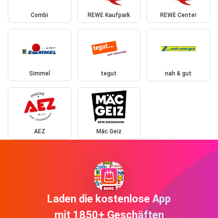
Combi
REWE Kaufpark
REWE Center
Simmel
tegut
nah & gut
AEZ
Mäc Geiz
Laden die kostenlose App
mit 1850+ Geschäften