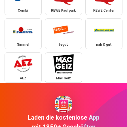
Combi
REWE Kaufpark
REWE Center
Simmel
tegut
nah & gut
AEZ
Mäc Geiz
Laden die kostenlose App
mit 1850+ Geschäften