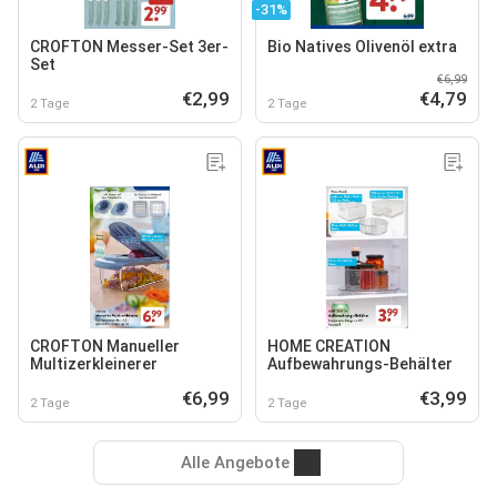
-31%
CROFTON Messer-Set 3er-
Bio Natives Olivenöl extra
Set
€6,99
€2,99
€4,79
2 Tage
2 Tage
CROFTON Manueller
HOME CREATION
Multizerkleinerer
Aufbewahrungs-Behälter
€6,99
€3,99
2 Tage
2 Tage
Alle Angebote