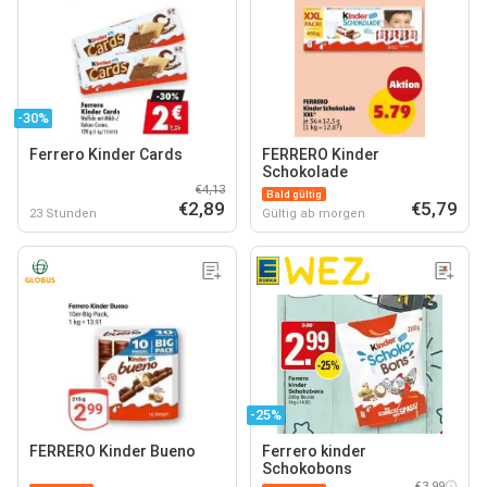
-30%
Ferrero Kinder Cards
FERRERO Kinder
Schokolade
€4,13
Bald gültig
€2,89
€5,79
23 Stunden
Gültig ab morgen
-25%
FERRERO Kinder Bueno
Ferrero kinder
Schokobons
€3,99