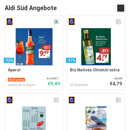
Aldi Süd Angebote
-32%
-31%
Aperol
Bio Natives Olivenöl extra
€13,99
€6,99
Bald gültig
€9,49
€4,79
Gültig ab morgen
23 Stunden