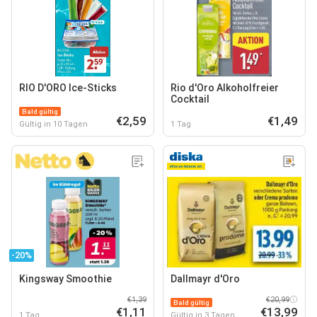
RIO D'ORO Ice-Sticks
Rio d'Oro Alkoholfreier
Cocktail
Bald gültig
€2,59
€1,49
Gültig in 10 Tagen
1 Tag
-20%
Kingsway Smoothie
Dallmayr d'Oro
€1,39
€20,99
Bald gültig
€1,11
€13,99
1 Tag
Gültig in 3 Tagen