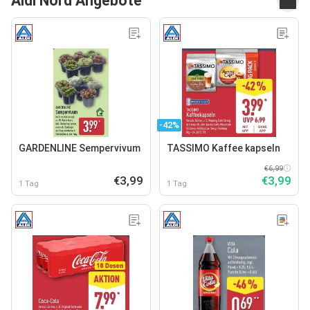
Aldi Nord Angebote
-42%
GARDENLINE Sempervivum
TASSIMO Kaffee kapseln
€6,99
€3,99
€3,99
1 Tag
1 Tag