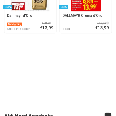
-33%
-30%
Dallmayr d'Oro
DALLMAYR Crema d'Oro
€20,99
€19,99
Bald gültig
€13,99
€13,99
Gültig in 3 Tagen
1 Tag