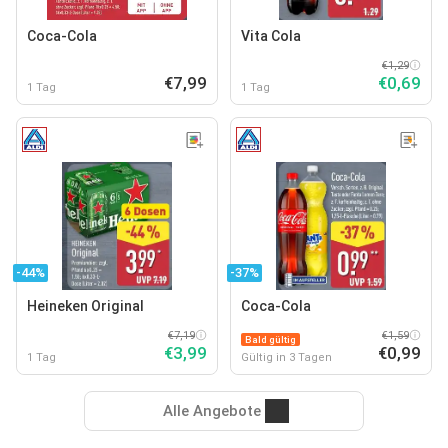
Coca-Cola
Vita Cola
€1,29
€7,99
€0,69
1 Tag
1 Tag
-44%
-37%
Heineken Original
Coca-Cola
€7,19
€1,59
Bald gültig
€3,99
€0,99
1 Tag
Gültig in 3 Tagen
Alle Angebote