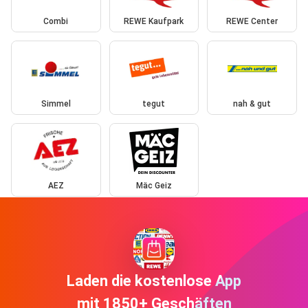
Combi
REWE Kaufpark
REWE Center
Simmel
tegut
nah & gut
AEZ
Mäc Geiz
Laden die kostenlose App
mit 1850+ Geschäften