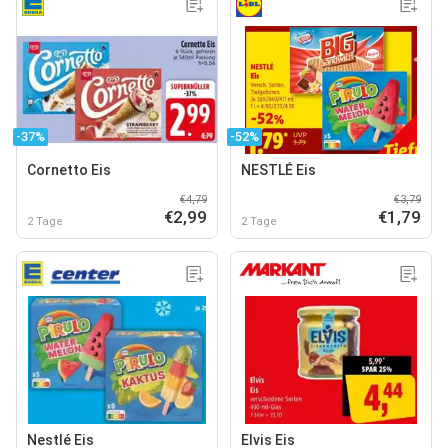
-37%
-52%
Cornetto Eis
NESTLÉ Eis
€4,79
€3,79
€2,99
€1,79
2 Tage
2 Tage
Nestlé Eis
Elvis Eis