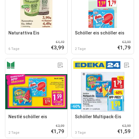
Naturattiva Eis
Schöller eis schöller eis
€4,49
€3,99
€3,99
€1,79
6 Tage
2 Tage
-60%
Nestlé schöller eis
Schöller Multipack-Eis
€3,99
€3,99
€1,79
€1,59
2 Tage
3 Tage