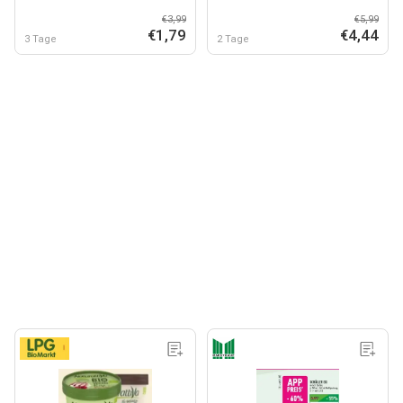
€3,99
€5,99
€1,79
€4,44
3 Tage
2 Tage