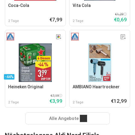
Coca-Cola
Vita Cola
€1,29
€7,99
€0,69
2 Tage
2 Tage
-44%
Heineken Original
AMBIANO Haartrockner
€7,19
€3,99
€12,99
2 Tage
2 Tage
Alle Angebote