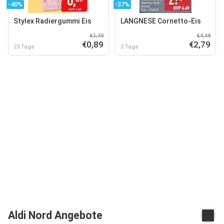
-40%
-37%
Stylex Radiergummi Eis
LANGNESE Cornetto-Eis
€1,49
€4,49
€0,89
€2,79
23 Tage
2 Tage
Aldi Nord Angebote