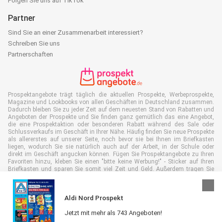
Folgen Sie uns auf TikTok
Partner
Sind Sie an einer Zusammenarbeit interessiert?
Schreiben Sie uns
Partnerschaften
Prospektangebote trägt täglich die aktuellen Prospekte, Werbeprospekte,
Magazine und Lookbooks von allen Geschäften in Deutschland zusammen.
Dadurch bleiben Sie zu jeder Zeit auf dem neuesten Stand von Rabatten und
Angeboten der Prospekte und Sie finden ganz gemütlich das eine Angebot,
die eine Prospektaktion oder besonderen Rabatt während des Sale oder
Schlussverkaufs im Geschäft in Ihrer Nähe. Häufig finden Sie neue Prospekte
als allererstes auf unserer Seite, noch bevor sie bei Ihnen im Briefkasten
liegen, wodurch Sie sie natürlich auch auf der Arbeit, in der Schule oder
direkt im Geschäft angucken können. Fügen Sie Prospektangebote zu Ihren
Favoriten hinzu, kleben Sie einen "bitte keine Werbung!" - Sticker auf Ihren
Briefkasten und sparen Sie somit viel Zeit und Geld. Außerdem tragen Sie
damit auch aktiv zur Papiermüll Reduktion bei, was gut für unsere Umwelt
ist.
Aldi Nord Prospekt
Jetzt mit mehr als 743 Angeboten!