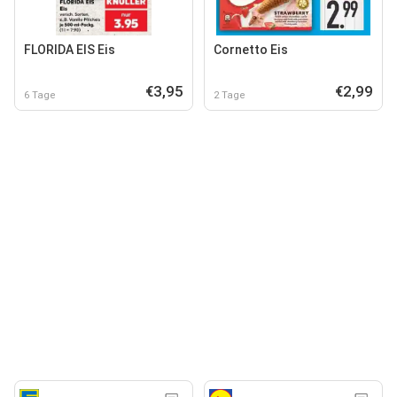
FLORIDA EIS Eis
Cornetto Eis
€3,95
€2,99
6 Tage
2 Tage