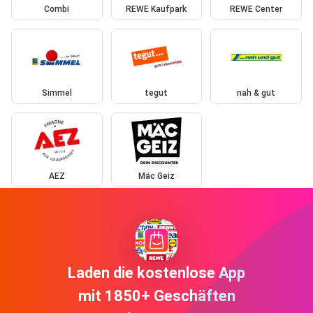
Combi
REWE Kaufpark
REWE Center
Simmel
tegut
nah & gut
AEZ
Mäc Geiz
Laden die kostenlose App
mit 1850+ Geschäften