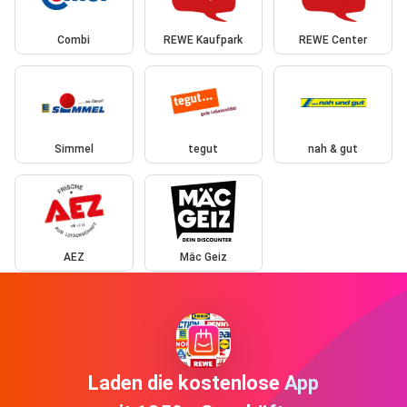
Combi
REWE Kaufpark
REWE Center
Simmel
tegut
nah & gut
AEZ
Mäc Geiz
Laden die kostenlose App