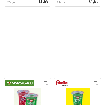
€1,69
€1,65
2 Tage
6 Tage