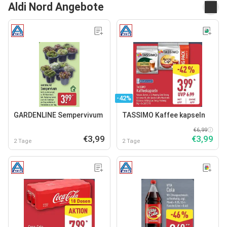
Aldi Nord Angebote
-42%
GARDENLINE Sempervivum
TASSIMO Kaffee kapseln
€6,99
€3,99
€3,99
2 Tage
2 Tage