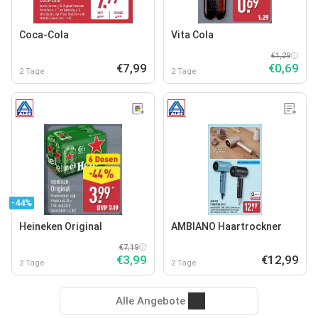
Coca-Cola
Vita Cola
€1,29
€7,99
€0,69
2 Tage
2 Tage
-44%
Heineken Original
AMBIANO Haartrockner
€7,19
€3,99
€12,99
2 Tage
2 Tage
Alle Angebote