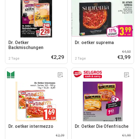
Dr. Oetker
Dr. oetker suprema
Backmischungen
€4,50
€2,29
€3,99
2 Tage
2 Tage
Dr. oetker intermezzo
Dr. Oetker Die Ofenfrische
€2,39
€1,99