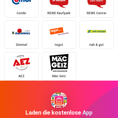
Combi
REWE Kaufpark
REWE Center
Simmel
tegut
nah & gut
AEZ
Mäc Geiz
Laden die kostenlose App