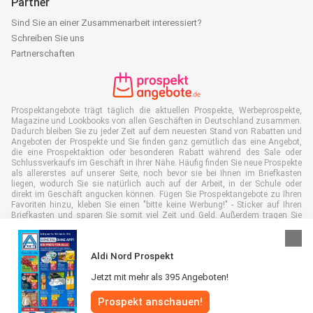
Partner
Sind Sie an einer Zusammenarbeit interessiert?
Schreiben Sie uns
Partnerschaften
Prospektangebote trägt täglich die aktuellen Prospekte, Werbeprospekte,
Magazine und Lookbooks von allen Geschäften in Deutschland zusammen.
Dadurch bleiben Sie zu jeder Zeit auf dem neuesten Stand von Rabatten und
Angeboten der Prospekte und Sie finden ganz gemütlich das eine Angebot,
die eine Prospektaktion oder besonderen Rabatt während des Sale oder
Schlussverkaufs im Geschäft in Ihrer Nähe. Häufig finden Sie neue Prospekte
als allererstes auf unserer Seite, noch bevor sie bei Ihnen im Briefkasten
liegen, wodurch Sie sie natürlich auch auf der Arbeit, in der Schule oder
direkt im Geschäft angucken können. Fügen Sie Prospektangebote zu Ihren
Favoriten hinzu, kleben Sie einen "bitte keine Werbung!" - Sticker auf Ihren
Briefkasten und sparen Sie somit viel Zeit und Geld. Außerdem tragen Sie
damit auch aktiv zur Papiermüll Reduktion bei, was gut für unsere Umwelt
ist.
Aldi Nord Prospekt
Jetzt mit mehr als 395 Angeboten!
Prospekt anschauen!
Alle Rechte vorbehalten © Prospektangebote.de 2026 |
Haftungsausschluss