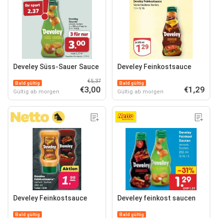
Develey Süss-Sauer Sauce
Develey Feinkostsauce
€5,37
Bald gültig
Bald gültig
€3,00
€1,29
Gültig ab morgen
Gültig ab morgen
Develey Feinkostsauce
Develey feinkost saucen
Bald gültig
Bald gültig