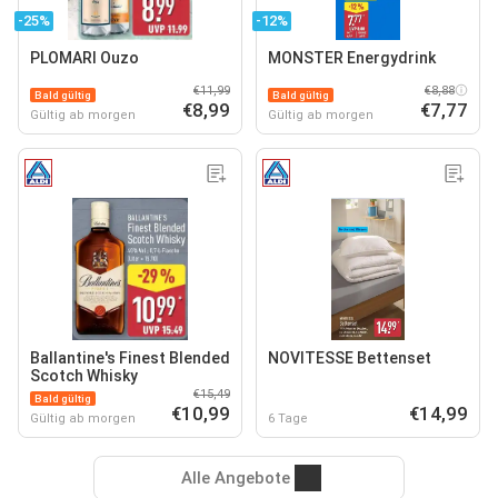
-25%
-12%
PLOMARI Ouzo
MONSTER Energydrink
€11,99
€8,88
Bald gültig
Bald gültig
€8,99
€7,77
Gültig ab morgen
Gültig ab morgen
Ballantine's Finest Blended
NOVITESSE Bettenset
Scotch Whisky
€15,49
Bald gültig
€10,99
€14,99
Gültig ab morgen
6 Tage
Alle Angebote