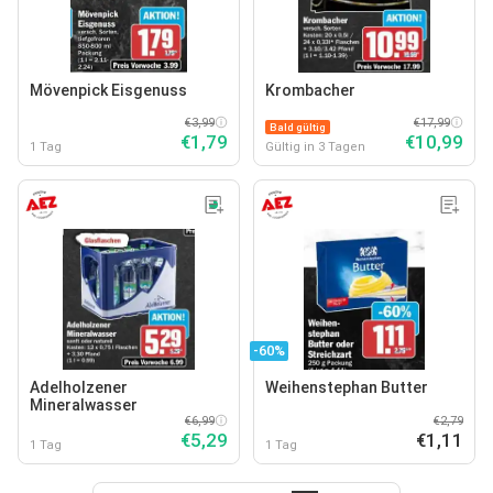
Mövenpick Eisgenuss
Krombacher
€3,99
€17,99
Bald gültig
€1,79
€10,99
1 Tag
Gültig in 3 Tagen
-60%
Adelholzener
Weihenstephan Butter
Mineralwasser
€6,99
€2,79
€5,29
€1,11
1 Tag
1 Tag