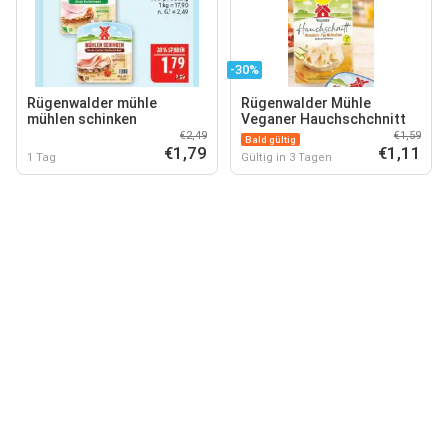
-30%
Rügenwalder mühle
Rügenwalder Mühle
mühlen schinken
Veganer Hauchschchnitt
€2,49
€1,59
Bald gültig
€1,79
€1,11
1 Tag
Gültig in 3 Tagen