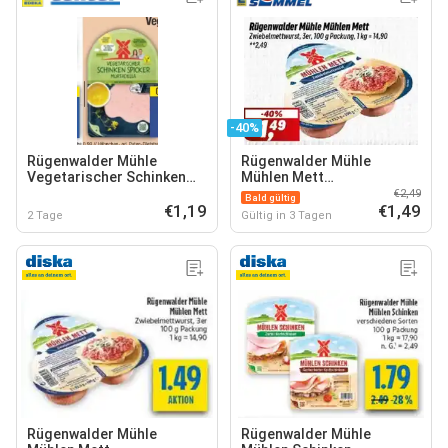
-40%
Rügenwalder Mühle
Rügenwalder Mühle
Vegetarischer Schinken
Mühlen Mett
Spicker
Zwiebelmettwurst
€2,49
Bald gültig
€1,19
€1,49
2 Tage
Gültig in 3 Tagen
Rügenwalder Mühle
Rügenwalder Mühle