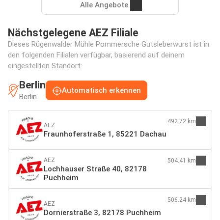
Alle Angebote
Nächstgelegene AEZ Filiale
Dieses Rügenwalder Mühle Pommersche Gutsleberwurst ist in
den folgenden Filialen verfügbar, basierend auf deinem
eingestellten Standort:
Berlin
Automatisch erkennen
Berlin
492.72 km
AEZ
Fraunhoferstraße 1, 85221 Dachau
AEZ
504.41 km
Lochhauser Straße 40, 82178
Puchheim
506.24 km
AEZ
Dornierstraße 3, 82178 Puchheim