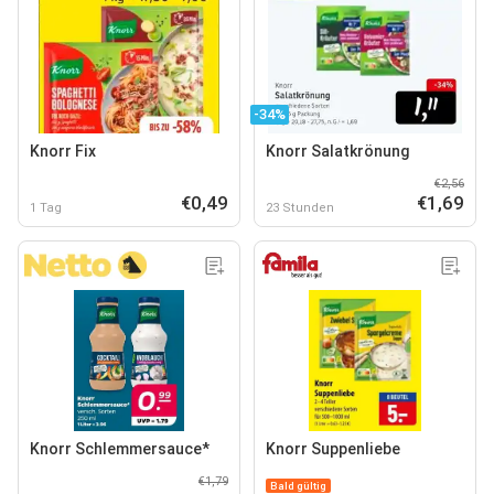
-34%
Knorr Fix
Knorr Salatkrönung
€2,56
€0,49
€1,69
1 Tag
23 Stunden
Knorr Schlemmersauce*
Knorr Suppenliebe
€1,79
Bald gültig