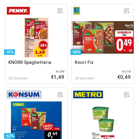
-25%
-58%
KNORR Spaghetteria
Knorr Fix
€1,99
€1,19
€1,49
€0,49
23 Stunden
23 Stunden
-62%