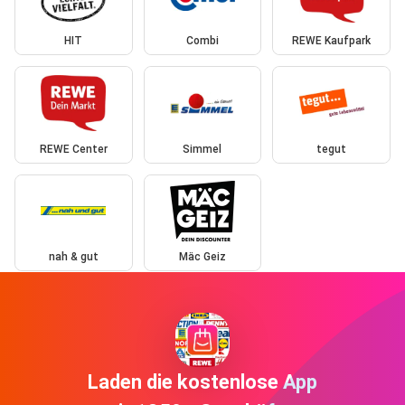
HIT
Combi
REWE Kaufpark
REWE Center
Simmel
tegut
nah & gut
Mäc Geiz
Laden die kostenlose App