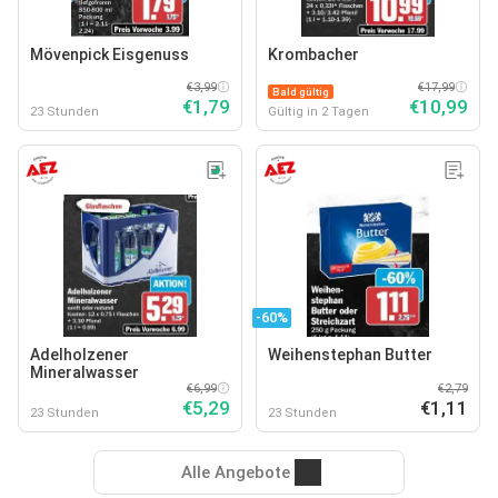
Mövenpick Eisgenuss
Krombacher
€3,99
€17,99
Bald gültig
€1,79
€10,99
23 Stunden
Gültig in 2 Tagen
-60%
Adelholzener
Weihenstephan Butter
Mineralwasser
€6,99
€2,79
€5,29
€1,11
23 Stunden
23 Stunden
Alle Angebote