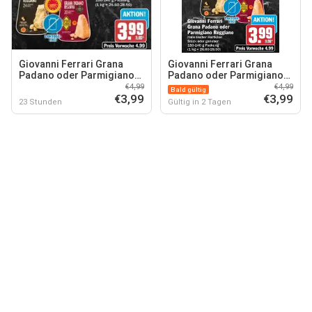
Giovanni Ferrari Grana
Giovanni Ferrari Grana
Padano oder Parmigiano
Padano oder Parmigiano
Reggiano
Reggiano
€4,99
€4,99
Bald gültig
€3,99
€3,99
23 Stunden
Gültig in 2 Tagen