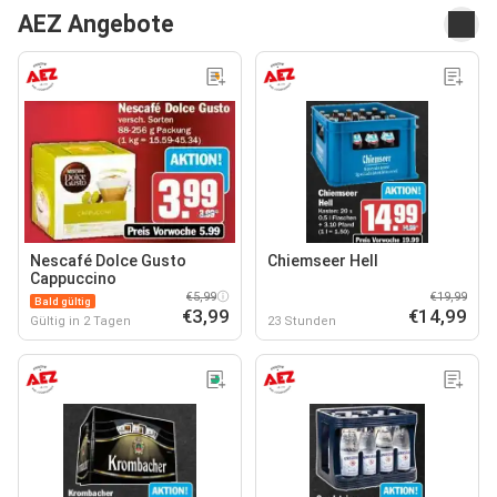
AEZ Angebote
Nescafé Dolce Gusto
Chiemseer Hell
Cappuccino
€5,99
€19,99
Bald gültig
€3,99
€14,99
Gültig in 2 Tagen
23 Stunden