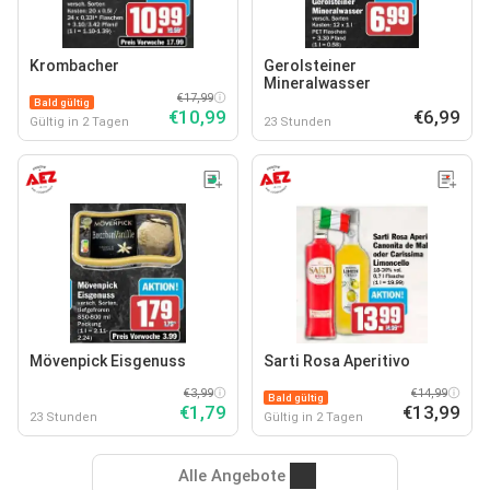
Krombacher
Gerolsteiner
Mineralwasser
€17,99
Bald gültig
€10,99
€6,99
Gültig in 2 Tagen
23 Stunden
Mövenpick Eisgenuss
Sarti Rosa Aperitivo
€3,99
€14,99
Bald gültig
€1,79
€13,99
23 Stunden
Gültig in 2 Tagen
Alle Angebote