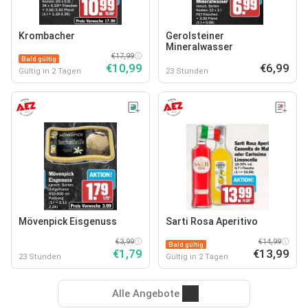
Krombacher
Gerolsteiner
Mineralwasser
€17,99
Bald gültig
€10,99
€6,99
Gültig in 2 Tagen
23 Stunden
Mövenpick Eisgenuss
Sarti Rosa Aperitivo
€3,99
€14,99
Bald gültig
€1,79
€13,99
23 Stunden
Gültig in 2 Tagen
Alle Angebote