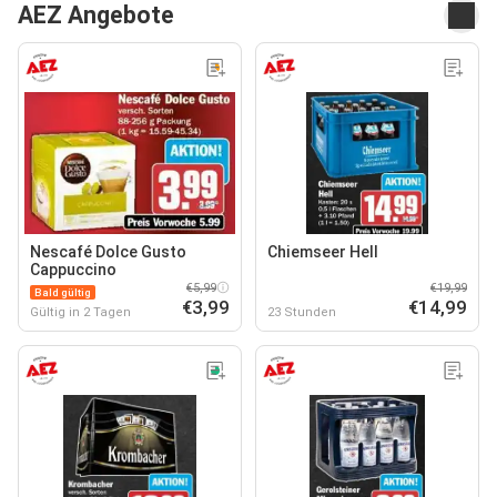
AEZ Angebote
Nescafé Dolce Gusto
Chiemseer Hell
Cappuccino
€5,99
€19,99
Bald gültig
€3,99
€14,99
Gültig in 2 Tagen
23 Stunden